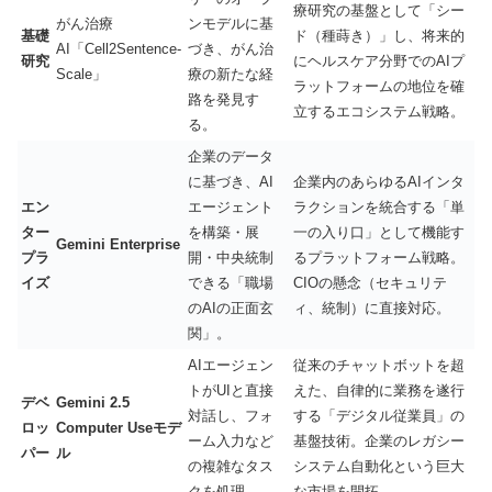
療研究の基盤として「シー
がん治療
ンモデルに基
基礎
ド（種蒔き）」し、将来的
AI「Cell2Sentence-
づき、がん治
研究
にヘルスケア分野でのAIプ
Scale」
療の新たな経
ラットフォームの地位を確
路を発見す
立するエコシステム戦略。
る。
企業のデータ
に基づき、AI
企業内のあらゆるAIインタ
エン
エージェント
ラクションを統合する「単
ター
を構築・展
一の入り口」として機能す
Gemini Enterprise
プラ
開・中央統制
るプラットフォーム戦略。
イズ
できる「職場
CIOの懸念（セキュリテ
のAIの正面玄
ィ、統制）に直接対応。
関」。
AIエージェン
従来のチャットボットを超
トがUIと直接
えた、自律的に業務を遂行
デベ
Gemini 2.5
対話し、フォ
する「デジタル従業員」の
ロッ
Computer Useモデ
ーム入力など
基盤技術。企業のレガシー
パー
ル
の複雑なタス
システム自動化という巨大
クを処理。
な市場を開拓。