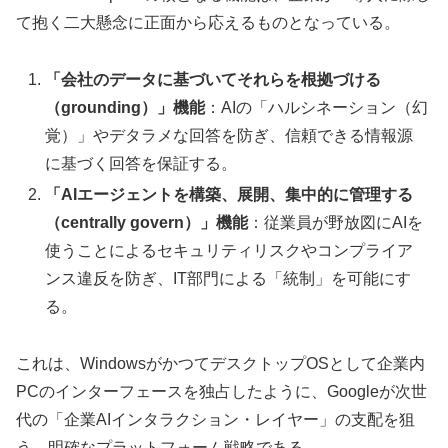
て抱く二大懸念に正面から応えるものとなっている。
「会社のデータに基づいてそれらを根拠づける
（grounding）」機能
：AIの「ハルシネーション（幻
覚）」やデタラメな回答を防ぎ、信頼できる情報源
に基づく回答を保証する。
「AIエージェントを構築、展開、集中的に管理する
（centrally govern）」機能
：従業員が野放図にAIを
使うことによるセキュリティリスクやコンプライア
ンス違反を防ぎ、IT部門による「統制」を可能にす
る。
これは、WindowsがかつてデスクトップOSとして企業内
PCのインターフェースを独占したように、Googleが次世
代の「企業AIインタラクション・レイヤー」の支配を狙
う、明確なプラットフォーム戦略である。