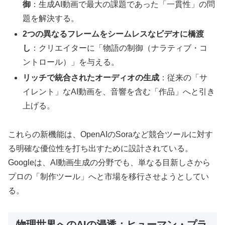
御
：生成AI動画で最大の課題であった「一貫性」の問
題を解決する。
2つの異なるフレームをシームレスなビデオに橋渡
し
：クリエイターに「物語の制御（ナラティブ・コ
ントロール）」を与える。
リッチで統合されたオーディオの生成
：従来の「サ
イレント」なAI動画を、音響を含む「作品」へと引き
上げる。
これらの新機能は、OpenAIのSoraなど競合ツールに対す
る明確な優位性を打ち出すために設計されている。
Googleは、AI動画生成の分野でも、単なる目新しさから
プロの「制作ツール」へと市場を移行させようとしてい
る。
物理世界へのAIの浸透：ヒューマン・プラ