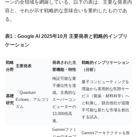
ーンの全領域を網羅している。以下の表は、主要な発表内
容と、それが示す戦略的な意味合いを要約したものであ
る。
表1：Google AI 2025年10月 主要発表と戦略的インプリ
ケーション
戦略
発表された主
戦略的インプリケーション
主要発表
分野
要機能・特性
（分析）
検証可能な量
量子コンピューティングを
子優位性を達
理論から実用的なB2Bサー
「Quantum
成。古典的な
基礎
ビス（製薬・材料科学）へ
Echoes」アルゴリ
スーパーコン
研究
と転換し、競合他社が追随
ズム
ピューターの
不可能な新たな市場を創出
13,000倍高
する試み。
速。
Geminiファミ
Geminiアーキテクチャを医
リーのオープ