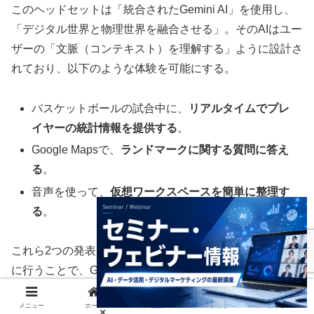
このヘッドセットは「統合されたGemini AI」を使用し、
「デジタル世界と物理世界を融合させる」。そのAIはユー
ザーの「文脈（コンテキスト）を理解する」ように設計さ
れており、以下のような体験を可能にする。
バスケットボールの試合中に、
リアルタイムでプレ
イヤーの統計情報を提供する
。
Google Mapsで、
ランドマークに関する質問に答え
る
。
音声を使って、
仮想ワークスペースを簡単に整理す
る
。
これら2つの発表（Gemini for HomeとGalaxy XR）を同時
に行うことで、Googleはユーザーの周囲にシームレスな
「Geminiインテリジェンス・バブル」を構築しようとし
メニュー
ホーム
検索
トップ
サイドバー
ている。ユーザーのコンテキストやデータは、家のスピー