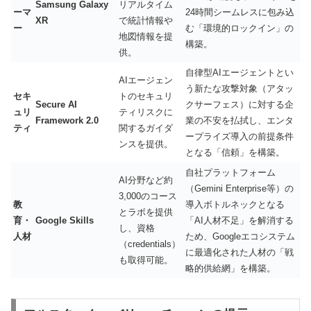
Samsung Galaxy
リアルタイム
ーマ
24時間シームレスに包み込
XR
で統計情報や
ー
む「環境的ロックイン」の
地図情報を提
構築。
供。
自律型AIエージェントとい
AIエージェン
う新たな攻撃対象（アタッ
セキ
トのセキュリ
Secure AI
クサーフェス）に対する企
ュリ
ティリスクに
Framework 2.0
業の不安を払拭し、エンタ
ティ
関するガイダ
ープライズ導入の前提条件
ンスを提供。
となる「信頼」を構築。
自社プラットフォーム
AI分野など約
（Gemini Enterprise等）の
3,000のコース
教
導入ボトルネックとなる
とラボを提供
育・
Google Skills
「AI人材不足」を解消する
し、資格
人材
ため、Googleエコシステム
（credentials）
に最適化された人材の「戦
も取得可能。
略的供給網」を構築。