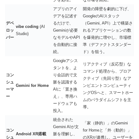
アプリのアイ
開発の障壁を劇的に下げ、
デアを記述す
GoogleのAIスタック
デベ
るだけで、
（Gemini, API）上で構築さ
vibe coding
(AI
ロッ
Geminiが必要
れるアプリケーションの数
Studio)
パー
なモデルやAPI
を爆発的に増やし、市場標
を自動的に接
準（デファクトスタンダー
続。
ド）を狙う。
Googleアシス
リアクティブ（反応型）な
タントを、よ
コマンド処理から、プロア
コン
り会話的で文
クティブ（先回り型）なア
シュ
脈を認識する
Gemini for Home
ンビエントコンピューティ
ーマ
AIに「置き換
ングOSへと、スマートホー
ー
え」、専用ハ
ムのパラダイムシフトを主
ードウェアも
導。
投入。
統合された
「家（静的）」のGemini
Gemini AIが文
コン
for Homeと「外（動的）」
Android XR搭載
脈を理解し、
シュ
のXRが連携し、ユーザーを