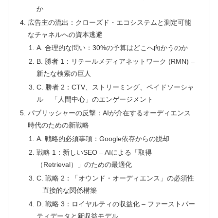
か
広告主の流出：クローズド・エコシステムと測定可能
なチャネルへの資本逃避
A. 合理的な問い：30%の予算はどこへ向かうのか
B. 勝者 1：リテールメディアネットワーク (RMN) –
新たな検索の巨人
C. 勝者 2：CTV、ストリーミング、ペイドソーシャ
ル – 「人間中心」のエンゲージメント
パブリッシャーの反撃：AIが介在するオーディエンス
時代のための新戦略
A. 戦略的必須事項：Google依存からの脱却
戦略 1：新しいSEO – AIによる「取得
（Retrieval）」のための最適化
C. 戦略 2：「オウンド・オーディエンス」の必須性
– 直接的な関係構築
D. 戦略 3：ロイヤルティの収益化 – ファーストパー
ティデータと新収益モデル