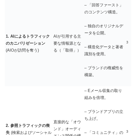
– 「回答ファースト」
のコンテンツ構造。
– 独自のオリジナルデ
ータを公開。
1. AIによるトラフィック
AIが引用する主
3
のカニバリゼーション
要な情報源とな
– 構造化データと著者
(AIOが訪問を奪う)
る（「取得」）
識別を使用。
– ブランドの権威性を
構築。
– Eメール収集の取り
組みを倍増。
– ブランドアプリの立
ち上げ。
直接的な「オウ
2. 参照トラフィックの喪
ンド」オーディ
3
失
(検索およびソーシャル
– 「コミュニティ」の
エンス関係の構