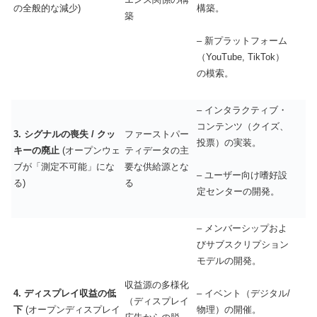
の全般的な減少)
構築。
築
– 新プラットフォーム
（YouTube, TikTok）
の模索。
– インタラクティブ・
コンテンツ（クイズ、
3. シグナルの喪失 / クッ
ファーストパー
投票）の実装。
キーの廃止
(オープンウェ
ティデータの主
ブが「測定不可能」にな
要な供給源とな
– ユーザー向け嗜好設
る)
る
定センターの開発。
– メンバーシップおよ
びサブスクリプション
モデルの開発。
収益源の多様化
4. ディスプレイ収益の低
– イベント（デジタル/
（ディスプレイ
下
(オープンディスプレイ
物理）の開催。