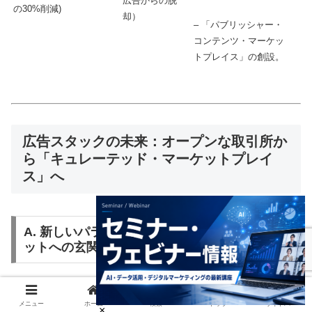
広告からの脱
の30%削減)
却）
– 「パブリッシャー・
コンテンツ・マーケッ
トプレイス」の創設。
広告スタックの未来：オープンな取引所か
ら「キュレーテッド・マーケットプレイ
ス」へ
A. 新しいパラダイム：AIは「新しいインターネ
ットへの玄関口」
ジェネレーティブAIは単なるツールではなく、「インター
メニュー
ホーム
検索
トップ
サイドバー