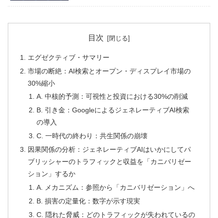
目次
エグゼクティブ・サマリー
市場の断絶：AI検索とオープン・ディスプレイ市場の
30%縮小
A. 中核的予測：可視性と投資における30%の削減
B. 引き金：GoogleによるジェネレーティブAI検索
の導入
C. 一時代の終わり：共生関係の崩壊
因果関係の分析：ジェネレーティブAIはいかにしてパ
ブリッシャーのトラフィックと収益を「カニバリゼー
ション」するか
A. メカニズム：参照から「カニバリゼーション」へ
B. 損害の定量化：数字が示す現実
C. 隠れた脅威：どのトラフィックが失われているの