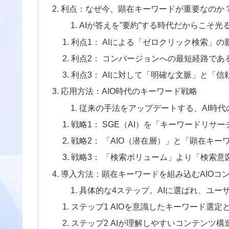
利点：なぜ今、顕在キーワードが重要なのか
AIが答えを”要約”する時代だからこそ
利点1： AIによる「ゼロクリック検索」
利点2： コンバージョンへの最短経路であ
利点3： AIに対して「明確な文脈」と「
応用方法：AIO時代のキーワード戦略
従来の手法をアップデートする、AI時
戦略1： SGE（AI）を「キーワードリサ
戦略2： 「AIO（潜在層）」と「顕在キ
戦略3： 「検索ボリューム」より「検索意
導入方法：顕在キーワードを組み込むAIOコ
具体的な4ステップ。AIに選ばれ、ユー
ステップ1 AIOを意識したキーワード選定
ステップ2 AIが理解しやすいコンテンツ構