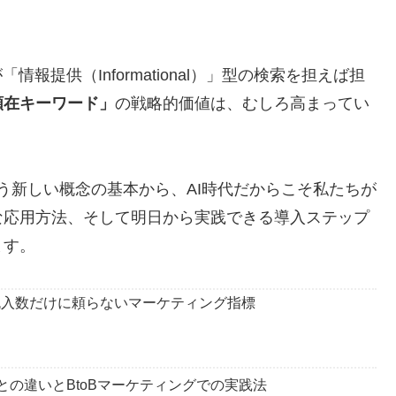
報提供（Informational）」型の検索を担えば担
顕在キーワード」
の戦略的価値は、むしろ高まってい
on）という新しい概念の基本から、AI時代だからこそ私たちが
な応用方法、そして明日から実践できる導入ステップ
ます。
計｜流入数だけに頼らないマーケティング指標
EOとの違いとBtoBマーケティングでの実践法