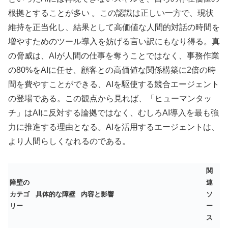
根拠とすることが多い 。この認識は正しい一方で、現状
維持を正当化し、結果として高価値な人間的対話の時間を
増やすためのツール導入を妨げる言い訳にもなり得る。真
の脅威は、AIが人間の仕事を奪うことではなく、事務作業
の80%をAIに任せ、顧客との高価値な関係構築に2倍の時
間を費やすことができる、AIを駆使する競合エージェント
の登場である。この観点から見れば、「ヒューマンタッ
チ」はAIに反対する論拠ではなく、むしろAI導入を最も強
力に推進する理由となる。AIを活用するエージェントは、
より人間らしくなれるのである。
関
障壁の
連
カテゴ
具体的な障壁
内容と影響
ソ
リー
ー
ス