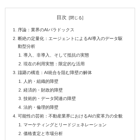
目次
序論：業界のAIパラドックス
断絶の定量化：エージェントによるAI導入のデータ駆
動型分析
導入、非導入、そして抵抗の実態
現在の利用実態：限定的な活用
躊躇の構造：AI統合を阻む障壁の解体
人的・組織的障壁
経済的・財政的障壁
技術的・データ関連の障壁
法的・倫理的障壁
可能性の芸術：不動産業界におけるAIの変革力の全貌
マーケティングとリードジェネレーション
価格査定と市場分析