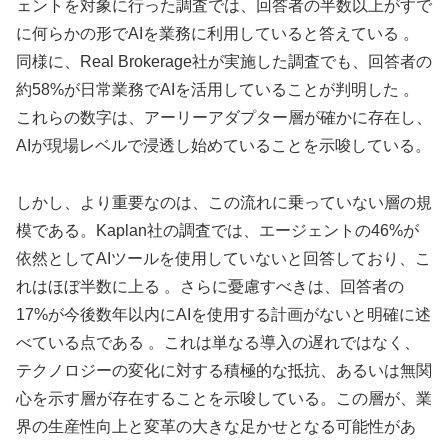
ェントを対象に行った調査では、回答者の半数以上がすで
に何らかの形でAIを業務に利用していると答えている 。
同様に、Real Brokerage社が実施した調査でも、回答者の
約58%が日常業務でAIを活用していることが判明した 。
これらの数字は、アーリーアダプター層が確かに存在し、
AIが現場レベルで浸透し始めていることを示唆している。
しかし、より重要なのは、この流れに乗っていない層の規
模である。Kaplan社の調査では、エージェントの46%が
依然としてAIツールを使用していないと回答しており、こ
れはほぼ半数に上る 。さらに憂慮すべきは、回答者の
17%が今後数年以内にAIを使用する計画がないと明確に述
べている点である 。これは単なる導入の遅れではなく、
テクノロジーの変化に対する積極的な抵抗、あるいは無関
心を示す層が存在することを示唆している。この層が、業
界の生産性向上と変革の大きな足かせとなる可能性があ