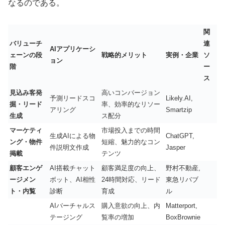
なるのである。
関
バリューチ
連
AIアプリケーシ
ェーンの段
戦略的メリット
実例・企業
ソ
ョン
階
ー
ス
見込み客発
高いコンバージョン
予測リードスコ
Likely.AI,
掘・リード
率、効率的なリソー
アリング
Smartzip
生成
ス配分
マーケティ
市場投入までの時間
生成AIによる物
ChatGPT,
ング・物件
短縮、魅力的なコン
件説明文作成
Jasper
掲載
テンツ
顧客エンゲ
AI搭載チャット
顧客満足度の向上、
野村不動産,
ージメン
ボット、AI相性
24時間対応、リード
東急リバブ
ト・内覧
診断
育成
ル
AIバーチャルス
購入意欲の向上、内
Matterport,
テージング
覧率の増加
BoxBrownie