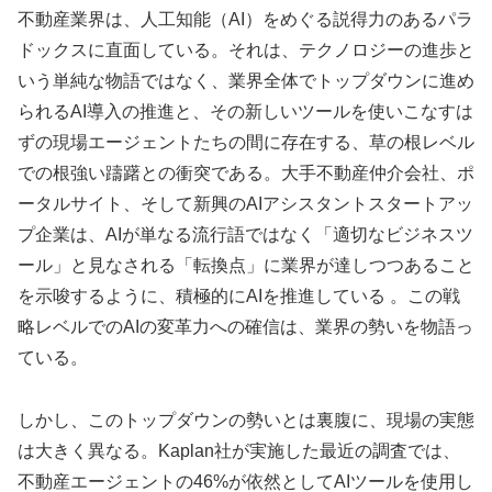
不動産業界は、人工知能（AI）をめぐる説得力のあるパラ
ドックスに直面している。それは、テクノロジーの進歩と
いう単純な物語ではなく、業界全体でトップダウンに進め
られるAI導入の推進と、その新しいツールを使いこなすは
ずの現場エージェントたちの間に存在する、草の根レベル
での根強い躊躇との衝突である。大手不動産仲介会社、ポ
ータルサイト、そして新興のAIアシスタントスタートアッ
プ企業は、AIが単なる流行語ではなく「適切なビジネスツ
ール」と見なされる「転換点」に業界が達しつつあること
を示唆するように、積極的にAIを推進している 。この戦
略レベルでのAIの変革力への確信は、業界の勢いを物語っ
ている。
しかし、このトップダウンの勢いとは裏腹に、現場の実態
は大きく異なる。Kaplan社が実施した最近の調査では、
不動産エージェントの46%が依然としてAIツールを使用し