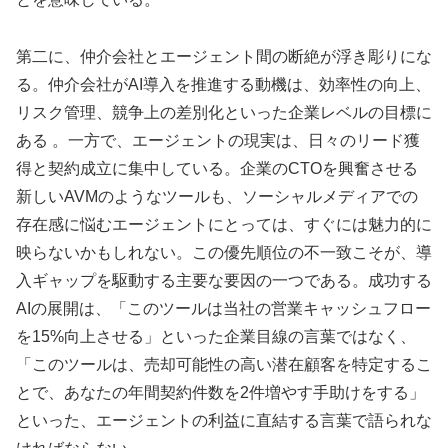
第二に、仲介会社とエージェント間の断絶が浮き彫りにな
る。仲介会社がAI導入を推進する動機は、効率性の向上、
リスク管理、競争上の差別化といった企業レベルの目標に
ある 。一方で、エージェントの現実は、日々のリード獲
得と契約成立に集中している。企業のCTOを興奮させる
新しいAVMのようなツールも、ソーシャルメディアでの
存在感に悩むエージェントにとっては、すぐには魅力的に
映らないかもしれない。この優先順位の不一致こそが、導
入ギャップを駆動する主要な要因の一つである。成功する
AIの展開は、「このツールは当社の営業キャッシュフロー
を15%向上させる」といった企業目線の言葉ではなく、
「このツールは、売却可能性の高い潜在顧客を特定するこ
とで、あなたの年間契約件数を2件増やす手助けをする」
といった、エージェントの利益に直結する言葉で語られな