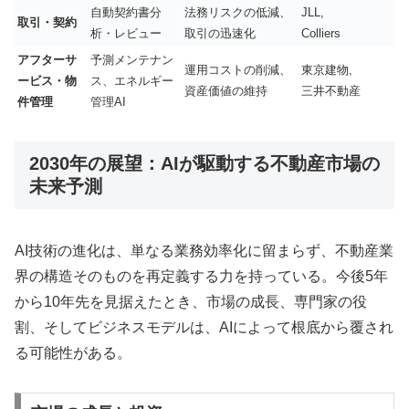
自動契約書分
法務リスクの低減、
JLL,
取引・契約
析・レビュー
取引の迅速化
Colliers
アフターサ
予測メンテナン
運用コストの削減、
東京建物,
ービス・物
ス、エネルギー
資産価値の維持
三井不動産
件管理
管理AI
2030年の展望：AIが駆動する不動産市場の
未来予測
AI技術の進化は、単なる業務効率化に留まらず、不動産業
界の構造そのものを再定義する力を持っている。今後5年
から10年先を見据えたとき、市場の成長、専門家の役
割、そしてビジネスモデルは、AIによって根底から覆され
る可能性がある。