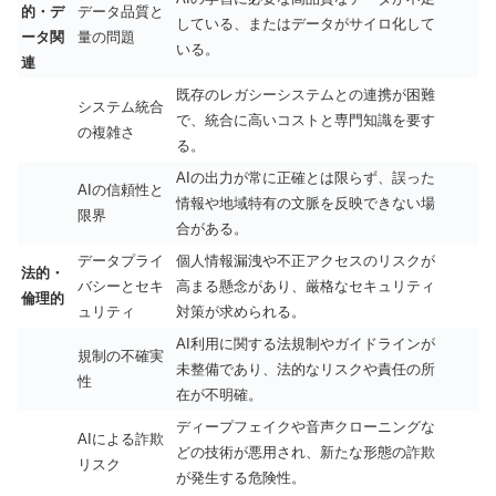
的・デ
データ品質と
している、またはデータがサイロ化して
ータ関
量の問題
いる。
連
既存のレガシーシステムとの連携が困難
システム統合
で、統合に高いコストと専門知識を要す
の複雑さ
る。
AIの出力が常に正確とは限らず、誤った
AIの信頼性と
情報や地域特有の文脈を反映できない場
限界
合がある。
データプライ
個人情報漏洩や不正アクセスのリスクが
法的・
バシーとセキ
高まる懸念があり、厳格なセキュリティ
倫理的
ュリティ
対策が求められる。
AI利用に関する法規制やガイドラインが
規制の不確実
未整備であり、法的なリスクや責任の所
性
在が不明確。
ディープフェイクや音声クローニングな
AIによる詐欺
どの技術が悪用され、新たな形態の詐欺
リスク
が発生する危険性。