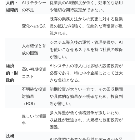
人的・
AIリテラシー
従業員のAI理解度が低く、効果的な活用
組織的
の不足
や適切な期待設定ができない。
既存の業務方法からの変更に対する従業
変化への抵抗
員の抵抗が根強く、伝統的な商慣習が重
視される。
システム導入後の運営・管理要員や、AI
人材確保と育
を使いこなせるスキルを持つ社員の確保
成の困難
が難しい。
経済
AIシステムの導入には多額の設備投資が
高い初期投資
的・財
必要であり、特に中小企業にとっては大
コスト
政的
きな負担となる。
不明確な投資
初期投資が大きい一方で、その回収期間
対効果
や具体的な効果が不明確なため、投資判
（ROI）
断が難しい。
参入障壁が低く価格競争が激しいため、
厳しい市場競
収益性が圧迫され、大規模な技術投資が
争
困難。
技術
AIの学習に必要な高品質なデータが不足