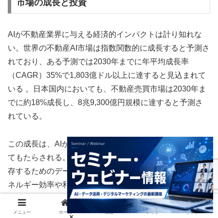
市場の成長と投資
AIが不動産業界に与える経済的インパクトは計り知れな
い。世界の不動産AI市場は指数関数的に成長すると予測さ
れており、ある予測では2030年までに年平均成長率
（CAGR）35%で1,803億ドル以上に達すると見込まれて
いる 。日本国内においても、不動産売買市場は2030年ま
でに約18%成長し、8兆9,300億円規模に達すると予測さ
れている。
この成長は、AIが新たな不動産需要を創出することによっ
てもたらされる。AI開発に必要な膨大なデータを処理・保
存するためのデータセンターや、AIシステムと連携してエ
ネルギー効率や利便性を最適化する「インテリジェントビ
ルディング」の需要が世界的に急増している 。AI関連企
業は、優秀な人材が集まるITハブや大学の近くに拠点を設
メニュー
ホーム
検索
トップ
サイドバー