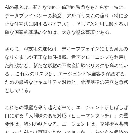
AIの導入は、新たな法的・倫理的課題をもたらす。特に、
データプライバシーの懸念、アルゴリズムの偏り（特に公
正な住宅法に関するバイアス）、そしてAI利用に関する明
確な国家的基準の欠如は、大きな懸念事項である。
さらに、AI技術の進化は、ディープフェイクによる身元の
なりすましや不正な物件掲載、音声クローニングを利用し
た詐欺など、新たな形態の不動産詐欺のリスクを高めてい
る 。これらのリスクは、エージェントや顧客を保護する
ための厳格なセキュリティ対策と、倫理基準の確立を急務
としている。
これらの障壁を乗り越える中で、エージェントがしばしば
口にする「人間味のある対応（ヒューマンタッチ）」の重
要性は、諸刃の剣となる。エージェントは、交渉術や共感
といったAIには再現できないスキルを、自らの存在価値の