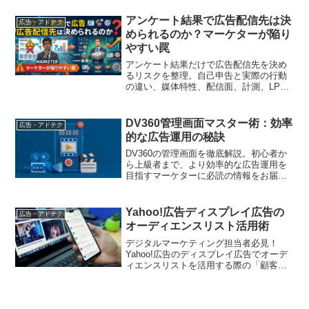
お届けします
アンケート結果で広告配信先は決
広告・アドテク
められるのか？マーケターが陥り
やすい罠
アンケート結果だけで広告配信先を決め
るリスクを整理。自己申告と実際の行動
の違い、媒体特性、配信面、計測、LP・
FAQ、営業反応を踏まえ、調査結果を配
信仮説に変換し小さく検証する実務手順
を解説します
DV360管理画面マスター術：効率
広告・アドテク
的な広告運用の秘訣
DV360の管理画面を徹底解説。初心者か
ら上級者まで、より効率的な広告運用を
目指すマーケターに必読の情報をお届け
します。機能の活用法や注意点も詳しく
紹介します
Yahoo!広告ディスプレイ広告の
広告・アドテク
オーディエンスリスト活用術
デジタルマーケティング担当者必見！
Yahoo!広告のディスプレイ広告でオーデ
ィエンスリストを活用する際の「顧客デ
ータ」の活用方法を詳しく解説します。
効果的なターゲティングのポイントを押
さえてキャンペーンを成功させましょ