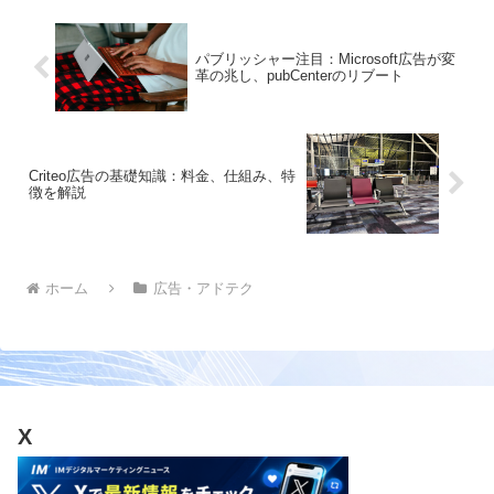
う。
パブリッシャー注目：Microsoft広告が変
革の兆し、pubCenterのリブート
Criteo広告の基礎知識：料金、仕組み、特
徴を解説
ホーム
広告・アドテク
X