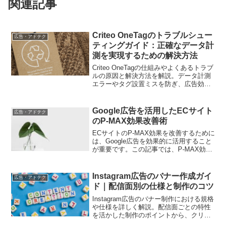
関連記事
Criteo OneTagのトラブルシュー
広告・アドテク
ティングガイド：正確なデータ計
測を実現するための解決方法
Criteo OneTagの仕組みやよくあるトラブ
ルの原因と解決方法を解説。データ計測
エラーやタグ設置ミスを防ぎ、広告効果
を最大化するための具体的なトラブルシ
ューティング手順を紹介します
Google広告を活用したECサイト
広告・アドテク
のP-MAX効果改善術
ECサイトのP-MAX効果を改善するために
は、Google広告を効果的に活用すること
が重要です。この記事では、P-MAX効果
を高めるための具体的な施策やGoogle広
告の活用方法について紹介します。
Instagram広告のバナー作成ガイ
広告・アドテク
ド｜配信面別の仕様と制作のコツ
Instagram広告のバナー制作における規格
や仕様を詳しく解説。配信面ごとの特性
を活かした制作のポイントから、クリエ
イティブの改善方法まで実践的な知見を