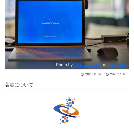
Photo by
Clint Patterson
on
Unsplash
2023.11.09
2025.11.10
著者について