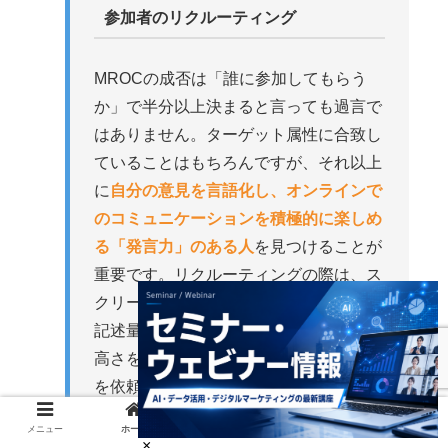
参加者のリクルーティング
MROCの成否は「誰に参加してもらう
か」で半分以上決まると言っても過言で
はありません。ターゲット属性に合致し
ていることはもちろんですが、それ以上
に
自分の意見を言語化し、オンラインで
のコミュニケーションを積極的に楽しめ
る「発言力」のある人
を見つけることが
重要です。リクルーティングの際は、ス
クリーニングアンケートの自由回答欄の
記述量や内容をチェックし、参加意欲の
高さを見極めます。また、長期間の協力
を依頼するため、参加の負担に見合った
適切な謝礼を用意することも忘れてはな
メニュー
ホーム
検索
トップ
サイドバー
りません。