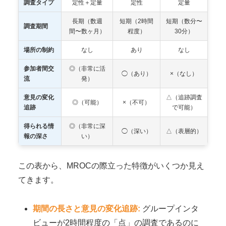
調査タイプ
定性＋定量
定性
定量
長期（数週
短期（2時間
短期（数分〜
調査期間
間〜数ヶ月）
程度）
30分）
場所の制約
なし
あり
なし
参加者間交
◎（非常に活
◯（あり）
×（なし）
流
発）
意見の変化
△（追跡調査
◎（可能）
×（不可）
追跡
で可能）
得られる情
◎（非常に深
◯（深い）
△（表層的）
報の深さ
い）
この表から、MROCの際立った特徴がいくつか見え
てきます。
期間の長さと意見の変化追跡:
グループインタ
ビューが2時間程度の「点」の調査であるのに