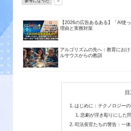
参考になった
0
【2026の広告あるある】「AI使
理由と実務対策
アルゴリズムの先へ：教育における
ルサウスからの教訓
目
はじめに：テクノロジーの
悲劇が浮き彫りにした
司法長官たちの警告：一体