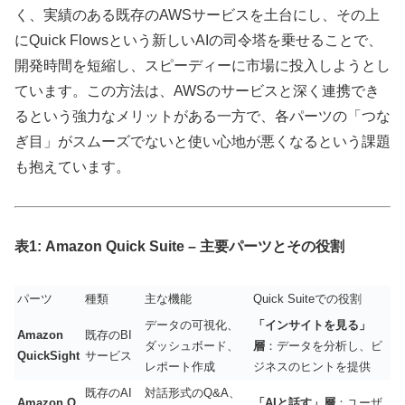
く、実績のある既存のAWSサービスを土台にし、その上
にQuick Flowsという新しいAIの司令塔を乗せることで、
開発時間を短縮し、スピーディーに市場に投入しようとし
ています。この方法は、AWSのサービスと深く連携でき
るという強力なメリットがある一方で、各パーツの「つな
ぎ目」がスムーズでないと使い心地が悪くなるという課題
も抱えています。
表1: Amazon Quick Suite – 主要パーツとその役割
パーツ
種類
主な機能
Quick Suiteでの役割
データの可視化、
「インサイトを見る」
Amazon
既存のBI
ダッシュボード、
層
：データを分析し、ビ
QuickSight
サービス
レポート作成
ジネスのヒントを提供
既存のAI
対話形式のQ&A、
Amazon Q
「AIと話す」層
：ユーザ