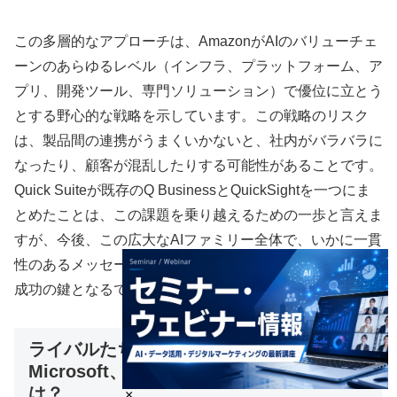
この多層的なアプローチは、AmazonがAIのバリューチェ
ーンのあらゆるレベル（インフラ、プラットフォーム、ア
プリ、開発ツール、専門ソリューション）で優位に立とう
とする野心的な戦略を示しています。この戦略のリスク
は、製品間の連携がうまくいかないと、社内がバラバラに
なったり、顧客が混乱したりする可能性があることです。
Quick Suiteが既存のQ BusinessとQuickSightを一つにま
とめたことは、この課題を乗り越えるための一歩と言えま
すが、今後、この広大なAIファミリー全体で、いかに一貫
性のあるメッセージと使いやすい体験を提供できるかが、
成功の鍵となるでしょう。
ライバルたちのAIアシスタント：
Microsoft、Google、Salesforceとの違い
は？