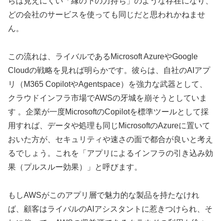
らは見えにくい「縁の下の力持ち」のような存在になり、
どの会社のサービスを使っても同じだと思われかねませ
ん。
この流れは、ライバルであるMicrosoft AzureやGoogle
Cloudの戦略を見れば明らかです。彼らは、自社のAIアプ
リ（M365 CopilotやAgentspace）を強力な武器として、
クラウドインフラ市場でAWSの牙城を崩そうとしていま
す 。企業が一度MicrosoftのCopilotを標準ツールとして採
用すれば、データや処理も同じMicrosoftのAzureに置いて
おいた方が、セキュリティや速さの面で都合が良いと考え
るでしょう。これを「アプリによるインフラの引き込み効
果（プルスルー効果）」と呼びます。
もしAWSがこのアプリ層で魅力的な製品を持たなけれ
ば、顧客はライバルのAIアシスタントに惹きつけられ、そ