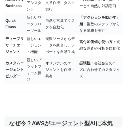
アシスタ
文章作成、タスク
Business
ーとの自然な対話窓口
ント
実行
新しいワ
「アクションを動かす」
Quick
自然な言葉でタス
ークフロ
層
：複数のステップから
Flows
クを自動化
ーツール
なる業務を実行
ディープリ
新しいエ
複数ソースからデ
高付加価値な使い方
：複
サーチエー
ージェン
ータを統合し、レ
雑な調査や分析を自動化
ジェント
ト機能
ポートを自動生成
新しいプ
カスタムエ
オリジナルのエー
拡張性
：会社独自のニー
ラットフ
ージェント
ジェントを作成・
ズに合わせてカスタマイ
ォーム機
ビルダー
共有
ズ
能
なぜ今？AWSがエージェント型AIに本気