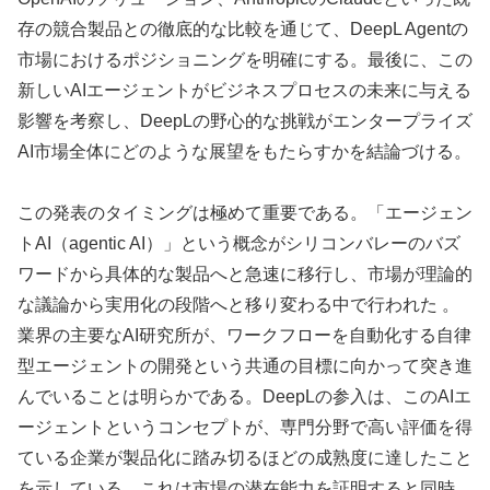
存の競合製品との徹底的な比較を通じて、DeepL Agentの
市場におけるポジショニングを明確にする。最後に、この
新しいAIエージェントがビジネスプロセスの未来に与える
影響を考察し、DeepLの野心的な挑戦がエンタープライズ
AI市場全体にどのような展望をもたらすかを結論づける。
この発表のタイミングは極めて重要である。「エージェン
トAI（agentic AI）」という概念がシリコンバレーのバズ
ワードから具体的な製品へと急速に移行し、市場が理論的
な議論から実用化の段階へと移り変わる中で行われた 。
業界の主要なAI研究所が、ワークフローを自動化する自律
型エージェントの開発という共通の目標に向かって突き進
んでいることは明らかである。DeepLの参入は、このAIエ
ージェントというコンセプトが、専門分野で高い評価を得
ている企業が製品化に踏み切るほどの成熟度に達したこと
を示している。これは市場の潜在能力を証明すると同時