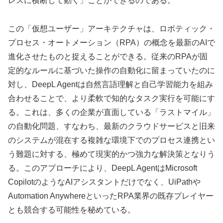
レスに横断して動く」ことができるのである。
この「仮想ユーザー」アーキテクチャは、ロボティック・
プロセス・オートメーション（RPA）の概念を最新のAIで
進化させたものと捉えることができる。従来のRPAが固
定的なルールに基づいた操作の自動化に留まっていたのに
対し、DeepL Agentは自然言語理解と自己学習能力を組み
合わせることで、より柔軟で知的なタスク実行を可能にす
る。これは、多くの企業が直面している「ラストマイル」
の自動化問題、すなわち、最新のクラウドサービスと旧来
のシステムが混在する複雑な環境下でのプロセス連携とい
う難題に対する、極めて現実的かつ強力な解決策となりう
る。このアプローチにより、DeepL AgentはMicrosoft
CopilotのようなAIアシスタントだけでなく、UiPathや
Automation AnywhereといったRPA業界の既存プレイヤー
とも競合する可能性を秘めている。