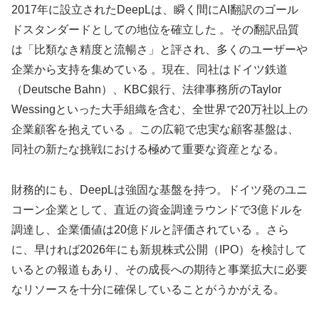
2017年に設立されたDeepLは、瞬く間にAI翻訳のゴール
ドスタンダードとしての地位を確立した 。その翻訳品質
は「比類なき精度と流暢さ」と評され、多くのユーザーや
企業から支持を集めている 。現在、同社はドイツ鉄道
（Deutsche Bahn）、KBC銀行、法律事務所のTaylor
Wessingといった大手組織を含む、全世界で20万社以上の
企業顧客を抱えている 。この広範で忠実な顧客基盤は、
同社の新たな挑戦における極めて重要な資産となる。
財務的にも、DeepLは強固な基盤を持つ。ドイツ発のユニ
コーン企業として、直近の資金調達ラウンドで3億ドルを
調達し、企業価値は20億ドルと評価されている 。さら
に、早ければ2026年にも新規株式公開（IPO）を検討して
いるとの報道もあり、その成長への期待と事業拡大に必要
なリソースを十分に確保していることがうかがえる。