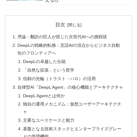
目次
序論：翻訳の巨人が投じた次世代AIへの挑戦状
DeepLの戦略的転換：言語AIの頂点からビジネス自動
化のフロンティアへ
DeepLの卓越した伝統
「自然な拡張」という哲学
信頼の光輪（トラスト・ハロ）の活用
自律型AI「DeepL Agent」の核心機能とアーキテクチャ
DeepL Agentとは何か
独自の運用メカニズム：仮想ユーザーアーキテクチ
ャ
主要なユースケースと能力
基盤となる技術スタックとエンタープライズグレー
ドの管理機能