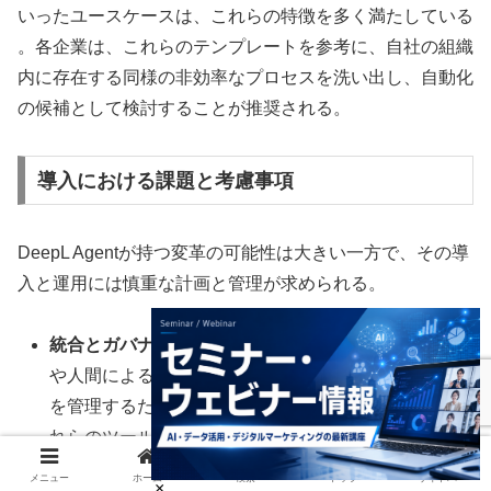
いったユースケースは、これらの特徴を多く満たしている
。各企業は、これらのテンプレートを参考に、自社の組織
内に存在する同様の非効率なプロセスを洗い出し、自動化
の候補として検討することが推奨される。
導入における課題と考慮事項
DeepL Agentが持つ変革の可能性は大きい一方で、その導
入と運用には慎重な計画と管理が求められる。
統合とガバナンス:
DeepLが提供するタスク監視機能
や人間による検証（HITL）オプションは、AIの活動
を管理するための重要なツールである 。しかし、こ
れらのツールを効果的に活用するためには、社内でAI
エージェントの導入、運用、監督に関する明確なガ
メニュー
ホーム
検索
トップ
サイドバー