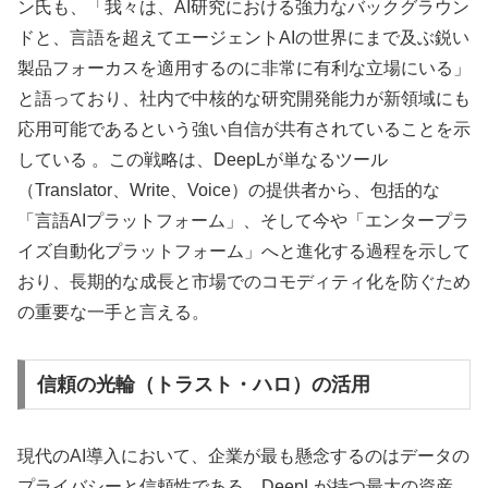
ン氏も、「我々は、AI研究における強力なバックグラウン
ドと、言語を超えてエージェントAIの世界にまで及ぶ鋭い
製品フォーカスを適用するのに非常に有利な立場にいる」
と語っており、社内で中核的な研究開発能力が新領域にも
応用可能であるという強い自信が共有されていることを示
している 。この戦略は、DeepLが単なるツール
（Translator、Write、Voice）の提供者から、包括的な
「言語AIプラットフォーム」、そして今や「エンタープラ
イズ自動化プラットフォーム」へと進化する過程を示して
おり、長期的な成長と市場でのコモディティ化を防ぐため
の重要な一手と言える。
信頼の光輪（トラスト・ハロ）の活用
現代のAI導入において、企業が最も懸念するのはデータの
プライバシーと信頼性である。DeepLが持つ最大の資産