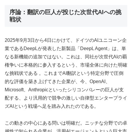
序論：翻訳の巨人が投じた次世代AIへの挑
戦状
2025年9月3日から4日にかけて、ドイツのAIユニコーン企
業であるDeepLが発表した新製品「DeepL Agent」は、単
なる新機能の追加ではない。これは、同社が次世代AIの覇
権争いに本格的に参入するという、市場全体に向けた明確
な挑戦状である 。これまでAI翻訳という特定分野で圧倒
的な評価を築き上げてきた企業が、今、OpenAI、
Microsoft、Anthropicといったシリコンバレーの巨人が支
配する、より汎用的で競争の激しい自律型エンタープライ
ズAIという戦場へ足を踏み入れたのである。
この動きの中心にある問いは明確だ。ニッチな分野での卓
越性で知られる企業が、汎用AIエージェントという巨大市