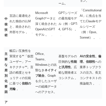
ョン。
ーム。
「Constitutional
Microsoft
GPTシリーズ
言語に最適化さ
AI」に焦点を当
Graphデータと
の最先端モデ
中
れた独自のLLM
てたClaudeモデ
深く統合された
ル（例：GPT-
核
と、統合された
ルシリーズ
OpenAIのGPT
4, GPT-5） 。
技
外部モデル 。
（例：Opus,
モデル 。
術
Sonnet） 。
幅広い互換性を
主
Office、
実現する**「仮想
基盤モデルの
AIの安全性、倫
要
Teams、
ユーザー」アー
圧倒的な
性能
理、信頼性
への
な
Windowsとの比
キテクチャ**。言
と汎用性
。広
業界トップクラ
差
類なき
ネイティ
語の精度とセキ
範な開発者エ
スの注力。長文
別
ブ統合
。Graph
ュリティの伝統
コシステム 。
コンテキストの
化
を介したユーザ
に基づく
信頼の
推論能力 。
要
ーの組織データ
光輪
。
因
へのアクセス。
ア