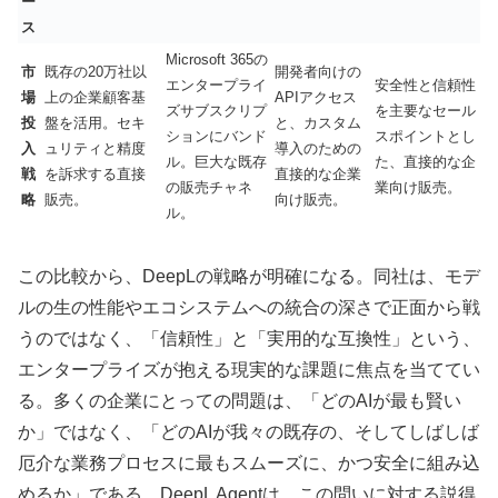
ー
ス
Microsoft 365の
市
既存の20万社以
開発者向けの
エンタープライ
安全性と信頼性
場
上の企業顧客基
APIアクセス
ズサブスクリプ
を主要なセール
投
盤を活用。セキ
と、カスタム
ションにバンド
スポイントとし
入
ュリティと精度
導入のための
ル。巨大な既存
た、直接的な企
戦
を訴求する直接
直接的な企業
の販売チャネ
業向け販売。
略
販売。
向け販売。
ル。
この比較から、DeepLの戦略が明確になる。同社は、モデ
ルの生の性能やエコシステムへの統合の深さで正面から戦
うのではなく、「信頼性」と「実用的な互換性」という、
エンタープライズが抱える現実的な課題に焦点を当ててい
る。多くの企業にとっての問題は、「どのAIが最も賢い
か」ではなく、「どのAIが我々の既存の、そしてしばしば
厄介な業務プロセスに最もスムーズに、かつ安全に組み込
めるか」である。DeepL Agentは、この問いに対する説得