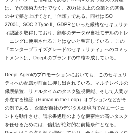
は、その技術力だけでなく、20万社以上の企業との関係
の中で築き上げてきた「信頼」である。同社はISO
27001、SOC 2 Type II、GDPRといった厳格なセキュリテ
ィ認証を取得しており、顧客のデータが自社モデルのトレ
ーニングに使用されることはないと明言している 。この
「エンタープライズグレードのセキュリティ」へのコミッ
トメントは、DeepLのブランドの中核を成している。
DeepL Agentのプロモーションにおいても、このセキュリ
ティへの配慮が前面に押し出されている。マルチレベルの
保護措置、リアルタイムのタスク監視機能、そして人間が
介在する検証（Human-in-the-Loop）オプションなどがそ
の例である 。企業が自社のデジタル環境内でAIエージェ
ントを動作させ、請求書処理のような機密性の高いタスク
を任せるためには、信頼が絶対的な前提条件となる。
DeepLはこの点を深く理解しており、全く新しいテクノロ