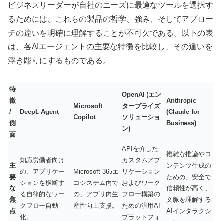
ビジネスリーダーが自社のニーズに最適なツールを選択す
るためには、これらの製品の哲学、強み、そしてアプロー
チの違いを明確に理解することが不可欠である。以下の表
は、各AIエージェントの主要な特徴を比較し、その違いを
浮き彫りにするものである。
特
OpenAI (エン
徴
Anthropic
Microsoft
タープライズ
/
DeepL Agent
(Claude for
Copilot
ソリューショ
側
Business)
ン)
面
APIを介した
複雑な推論やコ
知識労働者向け
カスタムアプ
主
ンテンツ生成の
の、アプリケー
Microsoft 365エ
リケーション
要
ための、安全で
ションを横断す
コシステム内で
およびワーク
な
信頼性が高く、
る自律的なワー
の、アプリ内生
フロー構築の
焦
文脈を理解する
クフロー自動
産性向上支援。
ための汎用AI
点
AIインタラクシ
化。
プラットフォ