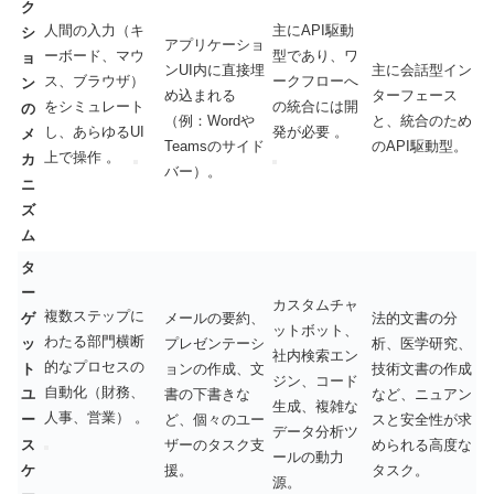
ク
人間の入力（キ
主にAPI駆動
シ
アプリケーショ
ーボード、マウ
型であり、ワ
ョ
ンUI内に直接埋
主に会話型イン
ス、ブラウザ）
ークフローへ
ン
め込まれる
ターフェース
をシミュレート
の統合には開
の
（例：Wordや
と、統合のため
し、あらゆるUI
発が必要 。
メ
Teamsのサイド
のAPI駆動型。
上で操作 。
カ
バー）。
ニ
ズ
ム
タ
ー
カスタムチャ
複数ステップに
ゲ
メールの要約、
法的文書の分
ットボット、
わたる部門横断
ッ
プレゼンテーシ
析、医学研究、
社内検索エン
的なプロセスの
ト
ョンの作成、文
技術文書の作成
ジン、コード
自動化（財務、
ユ
書の下書きな
など、ニュアン
生成、複雑な
人事、営業） 。
ー
ど、個々のユー
スと安全性が求
データ分析ツ
ス
ザーのタスク支
められる高度な
ールの動力
ケ
援。
タスク。
源。