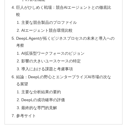
巨人がひしめく戦場：競合AIエージェントとの徹底比
較
主要な競合製品のプロファイル
AIエージェント競合環境比較
DeepL Agentが拓くビジネスプロセスの未来と導入への
考察
AI拡張型ワークフォースのビジョン
影響の大きいユースケースの特定
導入における課題と考慮事項
結論：DeepLの野心とエンタープライズAI市場の次な
る展望
主要な分析結果の要約
DeepLの成功確率の評価
最終的な専門的見解
参考サイト