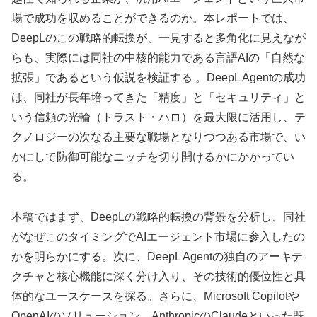
場で成功を収めることができるのか。本レポートでは、
DeepLのこの戦略的転換が、一見すると多角化に見えなが
らも、実際には同社の中核的能力である言語AIの「自然な
拡張」であるという仮説を検証する 。DeepL Agentの成功
は、同社が長年培ってきた「精度」と「セキュリティ」と
いう信頼の光輪（トラスト・ハロ）を最大限に活用し、テ
クノロジーの次なる主要な戦場となりつつある市場で、い
かにして防御可能なニッチを切り開けるかにかかってい
る。
本稿ではまず、DeepLの戦略的転換の背景を分析し、同社
がなぜこのタイミングでAIエージェント市場に参入したの
かを明らかにする。次に、DeepL Agentの独自のアーキテ
クチャと核心機能に深く分け入り、その技術的優位性と具
体的なユースケースを探る。さらに、Microsoft Copilotや
OpenAIのソリューション、AnthropicのClaudeといった既