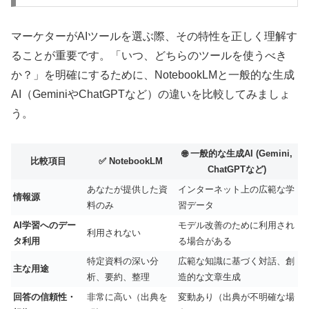
マーケターがAIツールを選ぶ際、その特性を正しく理解す
ることが重要です。「いつ、どちらのツールを使うべき
か？」を明確にするために、NotebookLMと一般的な生成
AI（GeminiやChatGPTなど）の違いを比較してみましょ
う。
🌐 一般的な生成AI (Gemini,
比較項目
✅ NotebookLM
ChatGPTなど)
あなたが提供した資
インターネット上の広範な学
情報源
料のみ
習データ
AI学習へのデー
モデル改善のために利用され
利用されない
タ利用
る場合がある
特定資料の深い分
広範な知識に基づく対話、創
主な用途
析、要約、整理
造的な文章生成
回答の信頼性・
非常に高い（出典を
変動あり（出典が不明確な場