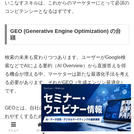
いこなすスキルは、これからのマーケターにとって必須の
コンピテンシーとなるはずです。
GEO (Generative Engine Optimization) の台
頭
検索の未来も変わりつつあります。ユーザーがGoogle検
索などでAIによる要約（AI Overview）から直接答えを得
る機会が増える中、マーケターは新たな最適化手法を考え
る必要があります。それが
GEO（生成エンジン最適化）
です。
GEOとは、自社のコンテンツがAIによって参照・引用さ
れやすくするために、コンテンツの質と構造を最適化する
ことです。単にキーワードを並べるのではなく、信頼性が
メニュー
ホーム
検索
トップ
サイドバー
高く、事実に基づいており、AIが理解しやすい論理的な構