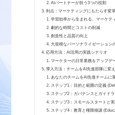
AIパートナーが担う3つの役割
利点：マーケティングにもたらす変
学習効率から生まれる、マーケテ
劇的な時間とコストの削減
創造性と品質の向上
大規模なパーソナライゼーション
応用方法：AI活用の実践シナリオ
マーケターの日常業務をアップデー
導入方法：チームをAI先進部隊に変
あなたのチームをAI先進チームに
ステップ1：目的と範囲の定義 (Define P
ステップ2：ガバナンスとガイドラインの構築 (
ステップ3：スモールスタートと実証実験 (St
ステップ4：教育と権限移譲 (Educate 