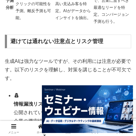
予測
で、営業に渡すべき
クリックの可能性を
高い見込み客を特
分析
最適なリードを特
予測。離反予測も可
定。AIがデータから
定。コンバージョン
能。
インサイトを抽出。
予測も行う。
避けては通れない注意点とリスク管理
生成AIは強力なツールですが、その利用には注意が必要で
す。以下のリスクを理解し、対策を講じることが不可欠で
す。
情報漏洩リスク:
公開されている生成AIサービスに、顧客の個人情報や
企業の機密情報を入力してはいけません。入力した
データがAIの学習に使われ、外部に漏洩する可能性が
メニュー
ホーム
検索
トップ
サイドバー