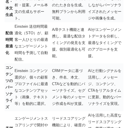
名・
析・提案。メール本
のたたき台を生成。
しながらパーソナラ
本文
文の生成もサポー
無料プランから利用
イズされたメッセー
生成
ト。
可能。
ジや画像を生成。
Einstein 送信時間最
A/Bテスト機能と連
AIがエンゲージメン
配信
適化（STO）が、顧
携し、最適な配信タ
トデータを分析し、
時間
客一人ひとりの最適
イミングの発見を支
最適なタイミングで
最適
なエンゲージメント
援。個別最適化も可
のアプローチを支
化
時間を予測して自動
能。
援。
配信。
コン
Einstein コンテンツ
CRMデータに基づ
AIと行動シグナルを
テン
選択が、個々の顧客
き、件名、本文、
活用し、メッセー
ツの
プロファイルに最適
CTAなどを動的にパ
ジ、コンテンツ、
パー
なコンテンツアセッ
ーソナライズ。セグ
CTAをリアルタイム
ソナ
ト（画像、テキスト
メント毎のメッセー
に更新。動的なパー
ライ
等）を動的に選択。
ジ作成をAIが支援。
ソナライズを実現。
ズ
AIを活用した高度な
エンゲージメントス
リードスコアリング
リードスコアリング
コアリングで開封や
機能により、確度の