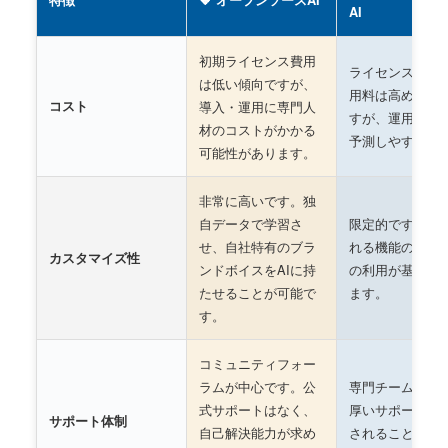
特徴
🧡 オープンソースAI
AI
初期ライセンス費用
ライセンスやAP
は低い傾向ですが、
用料は高めの傾
コスト
導入・運用に専門人
すが、運用コス
材のコストがかかる
予測しやすいで
可能性があります。
非常に高いです。独
自データで学習さ
限定的です。提
せ、自社特有のブラ
れる機能の範囲
カスタマイズ性
ンドボイスをAIに持
の利用が基本と
たせることが可能で
ます。
す。
コミュニティフォー
ラムが中心です。公
専門チームによ
式サポートはなく、
厚いサポートが
サポート体制
自己解決能力が求め
されることが多