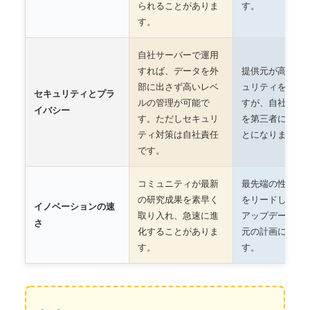
られることがありま
す。
す。
自社サーバーで運用
すれば、データを外
提供元が高度な
部に出さず高いレベ
ュリティを担保
セキュリティとプラ
ルの管理が可能で
すが、自社のデ
イバシー
す。ただしセキュリ
を第三者に預け
ティ対策は自社責任
とになります。
です。
コミュニティが最新
最先端の性能で
の研究成果を素早く
をリードします
イノベーションの速
取り入れ、急速に進
アップデートは
さ
化することがありま
元の計画に依存
す。
す。