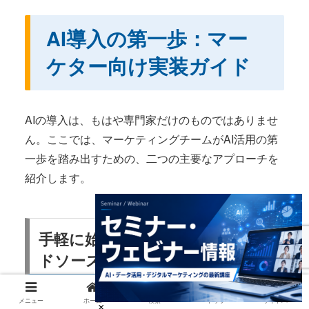
AI導入の第一歩：マー
ケター向け実装ガイド
AIの導入は、もはや専門家だけのものではありませ
ん。ここでは、マーケティングチームがAI活用の第
一歩を踏み出すための、二つの主要なアプローチを
紹介します。
手軽に始めるAPI活用（クローズ
ドソース）
APIは、レストランのウェイターのようなもので
メニュー
ホーム
検索
トップ
サイドバー