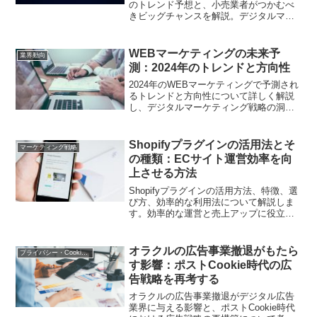
のトレンド予想と、小売業者がつかむべ
きビッグチャンスを解説。デジタルマー
ケティング担当者が広告争奪戦で勝ち抜
くためのアプローチを紹介します。
WEBマーケティングの未来予
業界動向
測：2024年のトレンドと方向性
2024年のWEBマーケティングで予測され
るトレンドと方向性について詳しく解説
し、デジタルマーケティング戦略の洞察
を提供します。
Shopifyプラグインの活用法とそ
マーケティング戦略
の種類：ECサイト運営効率を向
上させる方法
Shopifyプラグインの活用方法、特徴、選
び方、効率的な利用法について解説しま
す。効率的な運営と売上アップに役立つ
情報です。
オラクルの広告事業撤退がもたら
プライバシー・Cookie規制
す影響：ポストCookie時代の広
告戦略を再考する
オラクルの広告事業撤退がデジタル広告
業界に与える影響と、ポストCookie時代