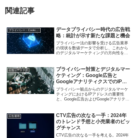
関連記事
データプライバシー時代の広告戦
プライバシー・Cookie規制
略：統計が示す新たな課題と機会
プライバシー法の影響を受ける広告業界
の現状を数値データで分析し、これから
のデジタルマーケティングの方向性を探
ります。
プライバシー対策とデジタルマー
広告・アドテク
ケティング：Google広告と
GoogleアナリティクスでのIPア
ドレス取り扱いのポイント
プライバシー観点からのデジタルマーケ
ティングにおけるIPアドレスの重要性
と、Google広告およびGoogleアナリティ
クスでの適切な取り扱いについて解説。
ユーザープライバシーを尊重する方法を
提案します。
CTV広告の次なる一手：2024年
広告運用
のトレンド予想と小売業者のビッ
グチャンス
CTV広告の次なる一手を考える。2024年