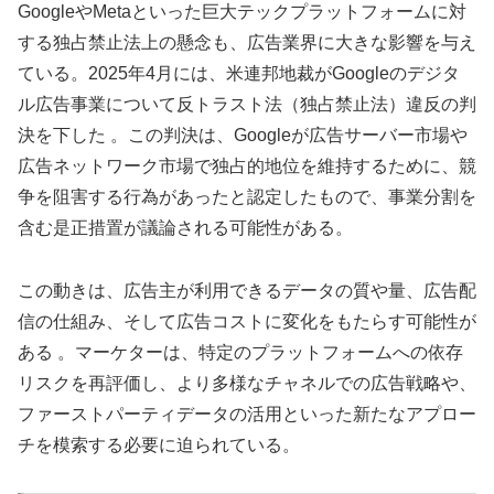
GoogleやMetaといった巨大テックプラットフォームに対
する独占禁止法上の懸念も、広告業界に大きな影響を与え
ている。2025年4月には、米連邦地裁がGoogleのデジタ
ル広告事業について反トラスト法（独占禁止法）違反の判
決を下した 。この判決は、Googleが広告サーバー市場や
広告ネットワーク市場で独占的地位を維持するために、競
争を阻害する行為があったと認定したもので、事業分割を
含む是正措置が議論される可能性がある。
この動きは、広告主が利用できるデータの質や量、広告配
信の仕組み、そして広告コストに変化をもたらす可能性が
ある 。マーケターは、特定のプラットフォームへの依存
リスクを再評価し、より多様なチャネルでの広告戦略や、
ファーストパーティデータの活用といった新たなアプロー
チを模索する必要に迫られている。