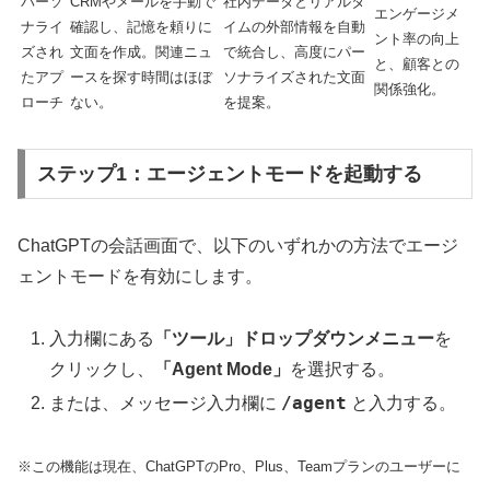
パーソ
CRMやメールを手動で
社内データとリアルタ
エンゲージメ
ナライ
確認し、記憶を頼りに
イムの外部情報を自動
ント率の向上
ズされ
文面を作成。関連ニュ
で統合し、高度にパー
と、顧客との
たアプ
ースを探す時間はほぼ
ソナライズされた文面
関係強化。
ローチ
ない。
を提案。
ステップ1：エージェントモードを起動する
ChatGPTの会話画面で、以下のいずれかの方法でエージ
ェントモードを有効にします。
入力欄にある
「ツール」ドロップダウンメニュー
を
クリックし、
「Agent Mode」
を選択する。
/agent
または、メッセージ入力欄に
と入力する。
※この機能は現在、ChatGPTのPro、Plus、Teamプランのユーザーに