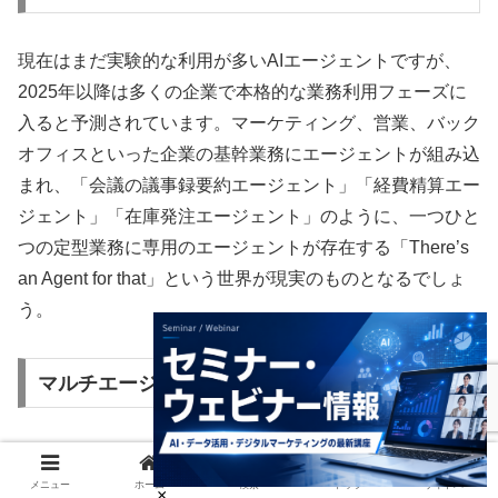
現在はまだ実験的な利用が多いAIエージェントですが、
2025年以降は多くの企業で本格的な業務利用フェーズに
入ると予測されています。マーケティング、営業、バック
オフィスといった企業の基幹業務にエージェントが組み込
まれ、「会議の議事録要約エージェント」「経費精算エー
ジェント」「在庫発注エージェント」のように、一つひと
つの定型業務に専用のエージェントが存在する「There’s
an Agent for that」という世界が現実のものとなるでしょ
う。
マルチエージェント・エコシステムの到来
未来の姿は、単一の万能エージェントではありません。専
門分野を持つ複数のエージェントが連携し、協力し合う
メニュー
ホーム
検索
トップ
サイドバー