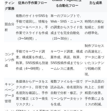
ティン
従来の手作業フロー
主な成果
る自動化フロー
グ業務
複数のサイトやSNSを
単一のプロンプトで、
手動で巡回し、情報を
Web・SNS・ニュース
時間の大幅な
競合分
コピー＆ペースト。手
の調査からスライド生
短縮と、分析
析
作業でスライドを作成
成までを完全自動化
の標準化。
（3〜5時間）。
（15〜30分）。
制作プロセス
手動でキーワード調
キーワード調査、構成
の高速化と、
コンテ
査。構成案を作成し、
案作成、承認、執筆、
データに基づ
ンツ作
執筆。SNS投稿も別途
SNS投稿作成までをシ
いたコンテン
成
作成（4〜6時間）。
ームレスに連携。
ツ戦略の実
現。
各媒体からデータをエ
複数ファイルを一括で
データ品質の
キャン
クスポート。目視で命
読み込み、命名規則を
向上と、分析
ペーン
名規則を確認し、手作
自動で分析・修正。ク
精度の改善。
データ
業で修正（エラー発生
リーンなデータセット
手作業による
管理
リスク大）。
を生成。
ミスの削減。