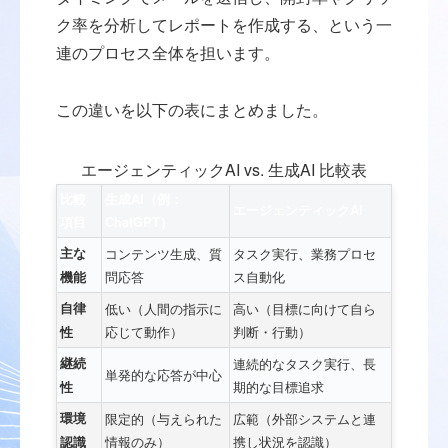
ク率を分析してレポートを作成する、という一
連のプロセス全体を担います。
この違いを以下の表にまとめました。
エージェンティックAI vs. 生成AI 比較表
比較
生成AI（例：
エージェンティックAI
項目
ChatGPT）
主な
コンテンツ生成、質
タスク実行、業務プロセ
問応答
ス自動化
機能
自律
低い（人間の指示に
高い（目標に向けて自ら
応じて動作）
判断・行動）
性
継続
連続的なタスク実行、長
単発的な応答が中心
期的な目標追求
性
環境
限定的（与えられた
広範（外部システムと連
情報のみ）
携し状況を認識）
認識