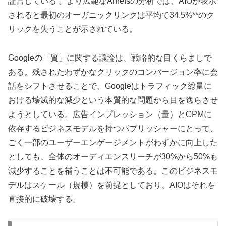
証言している 。より広範なAhrefsの分析では、AIOが表示
されると最初のオーガニックリンクは平均で34.5%**のク
リックを失うことが示されている。
Googleの「質」に関する議論は、戦略的な目くらましで
ある。残されたわずかなクリックのコンバージョン率に会
話をシフトさせることで、Googleはトラフィック総量に
おける壊滅的な減少という本質的な問題から目を逸らさせ
ようとしている。広告インプレッション（量）とCPMに
依存するビジネスモデルを持つパブリッシャーにとって、
ごく一部のユーザーエンゲージメントがわずかに向上した
としても、全体のオーディエンスリーチが30%から50%も
減少することを補うことは不可能である。このビジネスモ
デルはスケール（規模）を前提としており、AIOはそれを
直接的に破壊する。