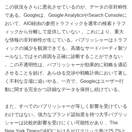
この状況をさらに悪化させているのが、データの非対称性
である。Googleは、Google AnalyticsやSearch Consoleに
おいて、AIO経由の参照トラフィックを通常の検索トラフ
ィックから分離して提供していない 。これにより、重大
な情報の非対称性が生じている。パブリッシャーはトラフ
ィックの減少を観測できても、高価なサードパーティ製ツ
ールなしではその原因を正確に診断することができない
。この不透明性は、パブリッシャーが効果的に戦略を適応
させることを妨げ、あらゆる交渉や戦略計画において著し
く不利な立場に追いやる。一方で、Googleはユーザー行
動に関する完全かつ詳細なデータを保持し続けている。
また、すべてのパブリッシャーが等しく影響を受けている
わけではない。強力なブランド認知度を持つ大手パブリッ
シャーは比較的影響を受けにくい可能性があり 、The
New York TimesのAIOにおけるゼロクリック率は25.2%と