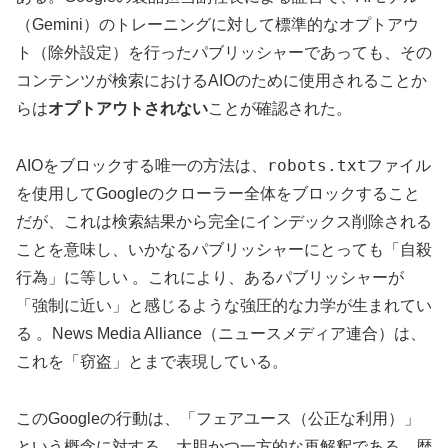
（Gemini）のトレーニングに対して標準的なオプトアウ
ト（除外設定）を行ったパブリッシャーであっても、その
コンテンツが検索におけるAIOのために使用されることか
らは
オプトアウトされない
ことが確認された。
robots.txt
AIOをブロックする唯一の方法は、
ファイル
を使用してGoogleのクローラー全体をブロックすること
だが、これは検索結果から完全にインデックス削除される
ことを意味し、いかなるパブリッシャーにとっても「自殺
行為」に等しい 。これにより、あるパブリッシャーが
「強制に近い」と感じるような強圧的な力学が生まれてい
る 。News Media Alliance（ニュースメディア連合）は、
これを「窃盗」とまで表現している。
このGoogleの行動は、「フェアユース（公正な利用）」
という概念に対する、大胆かつ一方的な再解釈である。歴