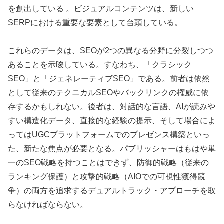
を創出している 。ビジュアルコンテンツは、新しい
SERPにおける重要な要素として台頭している。
これらのデータは、SEOが2つの異なる分野に分裂しつつ
あることを示唆している。すなわち、「クラシック
SEO」と「ジェネレーティブSEO」である。前者は依然
として従来のテクニカルSEOやバックリンクの権威に依
存するかもしれない。後者は、対話的な言語、AIが読みや
すい構造化データ、直接的な経験の提示、そして場合によ
ってはUGCプラットフォームでのプレゼンス構築といっ
た、新たな焦点が必要となる。パブリッシャーはもはや単
一のSEO戦略を持つことはできず、防御的戦略（従来の
ランキング保護）と攻撃的戦略（AIOでの可視性獲得競
争）の両方を追求するデュアルトラック・アプローチを取
らなければならない。