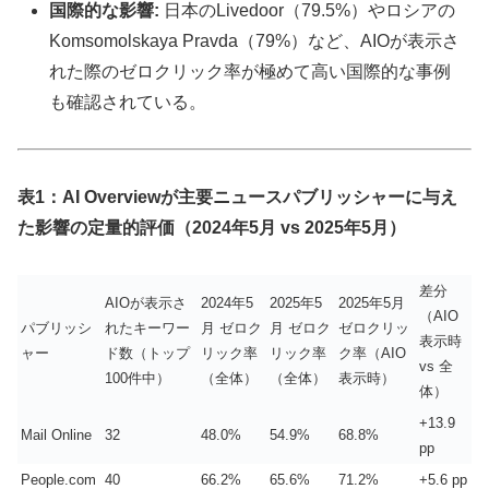
国際的な影響:
日本のLivedoor（79.5%）やロシアの
Komsomolskaya Pravda（79%）など、AIOが表示さ
れた際のゼロクリック率が極めて高い国際的な事例
も確認されている。
表1：AI Overviewが主要ニュースパブリッシャーに与え
た影響の定量的評価（2024年5月 vs 2025年5月）
差分
AIOが表示さ
2024年5
2025年5
2025年5月
（AIO
パブリッシ
れたキーワー
月 ゼロク
月 ゼロク
ゼロクリッ
表示時
ャー
ド数（トップ
リック率
リック率
ク率（AIO
vs 全
100件中）
（全体）
（全体）
表示時）
体）
+13.9
Mail Online
32
48.0%
54.9%
68.8%
pp
People.com
40
66.2%
65.6%
71.2%
+5.6 pp