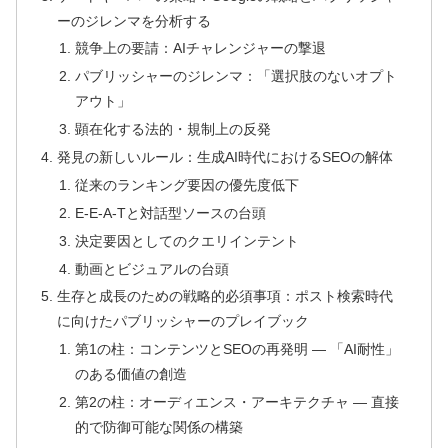
ーのジレンマを分析する
競争上の要請：AIチャレンジャーの撃退
パブリッシャーのジレンマ：「選択肢のないオプト
アウト」
顕在化する法的・規制上の反発
発見の新しいルール：生成AI時代におけるSEOの解体
従来のランキング要因の優先度低下
E-E-A-Tと対話型ソースの台頭
決定要因としてのクエリインテント
動画とビジュアルの台頭
生存と成長のための戦略的必須事項：ポスト検索時代
に向けたパブリッシャーのプレイブック
第1の柱：コンテンツとSEOの再発明 ― 「AI耐性」
のある価値の創造
第2の柱：オーディエンス・アーキテクチャ ― 直接
的で防御可能な関係の構築