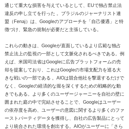
通じて重大な損害を与えているとして、EUで独占禁止法
違反の申し立てを行った 。ブラジルのジャーナリスト連
盟（Fenaj）は、Googleのアプローチを「自己優遇」と特
徴づけ、緊急の規制が必要だと主張している。
これらの動きは、Googleが直面しているより広範な独占
禁止法上の監視の一部として文脈化されるべきである。例
えば、米国司法省はGoogleに広告プラットフォームの売
却を提案しており、これはGoogleの市場支配力を巡る大
きな戦いの一部である 。AIOは競合他社を撃退するだけで
なく、Googleの経済的な堀を深くするための戦略的な動
きでもある。より多くのユーザージャーニーを自社の壁に
囲まれた庭の中で完結させることで、Googleはユーザー
の依存度を高め、ユーザーの意図に関するより多くのファ
ーストパーティデータを獲得し、自社の広告製品にとって
より統合された環境を創出する。AIOがユーザーに「さら