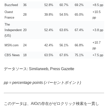
Buzzfeed
36
52.8%
60.7%
69.2%
+8.5 pp
Ouest
+10.5
28
39.8%
54.5%
65.0%
France
pp
The
Independent
20
52.4%
63.6%
67.4%
+3.8 pp
(US)
+10.7
MSN.com
24
42.4%
56.1%
66.8%
pp
CBS News
18
63.5%
67.6%
75.1%
+7.5 pp
データソース: Similarweb, Press Gazette
pp = percentage points (パーセントポイント)
このデータは、AIOの存在がゼロクリック検索を一貫し