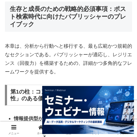
生存と成長のための戦略的必須事項：ポス
ト検索時代に向けたパブリッシャーのプレ
イブック
本章は、分析から行動へと移行する、最も広範かつ規範的
なセクションである。パブリッシャーが適応し、レジリエ
ンス（回復力）を構築するための、詳細かつ多角的なフレ
ームワークを提供する。
第1の柱：コンテンツとSEOの再発明 ― 「AI耐
性」のある価値の創造
情報提供型からユニークなコンテンツへ：
「レモン1
個に含まれる果汁の量」のような、AIに容易に要約さ
メニュー
ホーム
検索
トップ
サイドバー
れてしまう一般的なロングテール情報コンテンツか