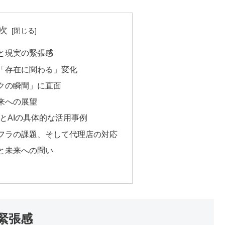
次
と現実の緊張感
「存在に関わる」変化
クの瞬間」に直面
来への展望
とAIの具体的な活用事例
フラの課題、そして代理店の対応
と未来への問い
緊張感