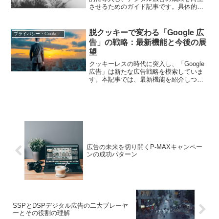
させるためのガイド記事です。具体的な
施策や重要なポイントに焦点を当て、デ
ジタルマーケティング担当者がCROをス
ムーズに導入できるようサポートしま
脱クッキーで変わる「Google 広
プライバシー・Cookie規制
す。
告」の戦略：最新機能と今後の展
望
クッキーレスの時代に突入し、「Google
広告」は新たな広告戦略を模索していま
す。本記事では、最新機能を紹介しつ
つ、今後の展望を予測します。脱クッキ
ー時代に対応するための具体的な戦略を
解説します。
広告の未来を切り開くP-MAXキャンペー
ンの成功パターン
SSPとDSPデジタル広告の二大プレーヤ
ーとその役割の理解