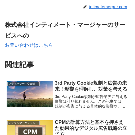
intimatemerger.com
株式会社インティメート・マージャーのサー
ビスへの
お問い合わせはこちら
関連記事
3rd Party Cookie規制と広告の未
プライバシー・Cookie規制
来！影響を理解し、対策を考える
3rd Party Cookie規制が広告業界に与える
影響は計り知れません。この記事では、
規制が広告に与える具体的な影響や、対
策に必要なことについて解説します。ま
た、規制への対応策や代替手段について
も考察します。
CPMの計算方法と基本を押さえ
デジタルマーケティング基礎
た効果的なデジタル広告戦略の立
て方