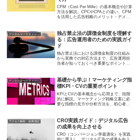
CPM（Cost Per Mille）の基本概念や計算
方法を解説。CPCやCPAとの違い、CPM
を活用した広告戦略のメリット・デメリ
ット、最適化のポイントを具体例ととも
に紹介します
独占禁止法の課徴金制度を理解す
デジタルマーケティング基礎
る：広告運用者のための実践ガイ
ド
独占禁止法における課徴金制度の仕組み
から実務での対応方法まで、広告運用担
当者が知っておくべき重要なポイントを
解説。リスク回避のための具体的な施策
をご紹介します
基礎から学ぶ！マーケティング指
デジタルマーケティング基礎
標KPI・CVの重要ポイント
KPIとCVの基本概念から応用まで、段階
的に解説。マーケティング戦略立案に必
要な指標の見方や分析方法を、初心者向
けにわかりやすく紹介します。
CRO実践ガイド：デジタル広告
アクセス解析・効果測定
の成果を向上させる
CRO（コンバージョン率最適化）を実践
的に導入し、デジタル広告の成果を向上