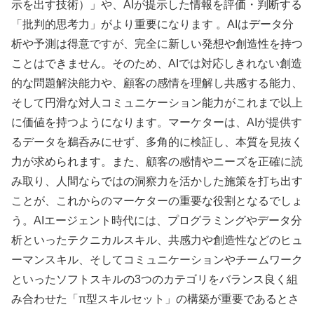
示を出す技術）」や、AIが提示した情報を評価・判断する
「批判的思考力」がより重要になります 。AIはデータ分
析や予測は得意ですが、完全に新しい発想や創造性を持つ
ことはできません。そのため、AIでは対応しきれない創造
的な問題解決能力や、顧客の感情を理解し共感する能力、
そして円滑な対人コミュニケーション能力がこれまで以上
に価値を持つようになります。マーケターは、AIが提供す
るデータを鵜呑みにせず、多角的に検証し、本質を見抜く
力が求められます。また、顧客の感情やニーズを正確に読
み取り、人間ならではの洞察力を活かした施策を打ち出す
ことが、これからのマーケターの重要な役割となるでしょ
う。AIエージェント時代には、プログラミングやデータ分
析といったテクニカルスキル、共感力や創造性などのヒュ
ーマンスキル、そしてコミュニケーションやチームワーク
といったソフトスキルの3つのカテゴリをバランス良く組
み合わせた「π型スキルセット」の構築が重要であるとさ