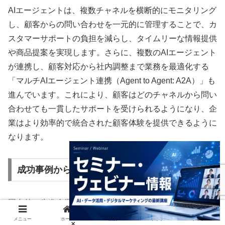
AIエージェントは、複数チャネルを横断的にモニタリング
し、顧客からの問い合わせを一元的に管理することで、カ
スタマーサポートの負担を減らし、タイムリーな情報提供
や商品提案を実現します。さらに、複数のAIエージェント
が連携し、顧客対応から社内調整まで業務を最適化する
「マルチAIエージェント連携（Agent to Agent: A2A）」も
進んでいます。これにより、顧客はどのチャネルから問い
合わせても一貫したサポートを受けられるようになり、企
業はより効率的で統合された顧客体験を提供できるように
なります。
成功事例から学ぶAIエージェント活用
国内外の先進企業がどのようにAIエージェントをマーケテ
ィングに導入し、成果を上げているかを紹介します。これ
メニュー
ホーム
検索
トップ
サイドバー