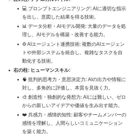
💻
プロンプトエンジニアリング: AIに適切な指示
を出し、意図した結果を得る技術。
📊
データ分析・AIモデル開発: 大量のデータを処
理し、AIモデルを構築・改善する能力。
⚙️
AIエージェント連携技術: 複数のAIエージェン
トや外部システムを統合し、複雑なタスクを自
動化する技術。
右の柱: ヒューマンスキル:
🧠
批判的思考力・意思決定力: AIの出力や情報に
対し、多角的に評価し、本質を見抜く力。
🎨
創造性・独創的な発想力: AIには難しい、ゼロ
からの新しいアイデアや価値を生み出す能力。
❤️
共感力・感情的知性: 顧客やチームメンバーの
感情を理解し、人間らしいコミュニケーション
を築く能力。