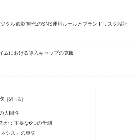
デジタル遺影”時代のSNS運用ルールとブランドリスク設計
ダイムにおける導入ギャップの克服
次
客の人間性
えるか：主要な6つの予測
ロネシス」の喪失