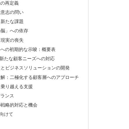
係の再定義
由意志の問い
る新たな課題
の脳」への依存
た現実の喪失
業への初期的な示唆：概要表
新たな顧客ニーズへの対応
定とビジネスソリューションの開発
理解：二極化する顧客層へのアプローチ
を乗り越える支援
バランス
の戦略的対応と機会
向けて