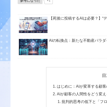
参考になった
+1
【死後に投稿するAIは必要？】“
AIの転換点：新たな不動産パラ
目
はじめに：AIが変革する顧
AIが顧客の人間性をどう変
批判的思考の低下と「フ