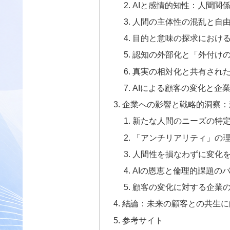
AIと感情的知性：人間関
人間の主体性の混乱と自
目的と意味の探求におけ
認知の外部化と「外付け
真実の相対化と共有され
AIによる顧客の変化と企
企業への影響と戦略的洞察：
新たな人間のニーズの特
「アンチリアリティ」の
人間性を損なわずに変化
AIの恩恵と倫理的課題の
顧客の変化に対する企業
結論：未来の顧客との共生に
参考サイト