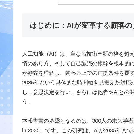
はじめに：AIが変革する顧客の
人工知能（AI）は、単なる技術革新の枠を超
情のあり方、そして自己認識の根幹を根本的
が顧客を理解し、関わる上での前提条件を覆
2035年という具体的な時間軸を見据えた対応
し、意思決定を行い、さらには他者やAIとの
う 。
本報告書の基盤となるのは、300人の未来学者が
in 2035」です。この研究は、AIが2035