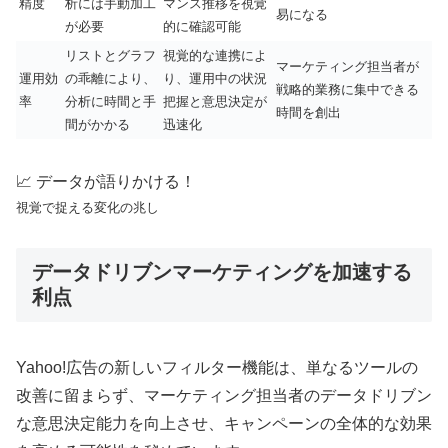
精度
析には手動加工
マンス推移を視覚
易になる
が必要
的に確認可能
リストとグラフ
視覚的な連携によ
マーケティング担当者が
運用効
の乖離により、
り、運用中の状況
戦略的業務に集中できる
率
分析に時間と手
把握と意思決定が
時間を創出
間がかかる
迅速化
📈 データが語りかける！
視覚で捉える変化の兆し
データドリブンマーケティングを加速する
利点
Yahoo!広告の新しいフィルター機能は、単なるツールの
改善に留まらず、マーケティング担当者のデータドリブン
な意思決定能力を向上させ、キャンペーンの全体的な効果