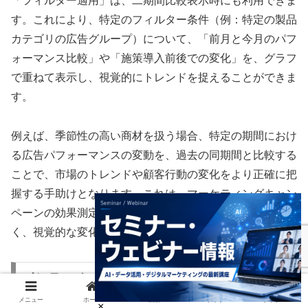
「フィルター適用」は、二期間比較表示時にも利用できま
す。これにより、特定のフィルター条件（例：特定の製品
カテゴリの広告グループ）について、「前月と今月のパフ
ォーマンス比較」や「施策導入前後での変化」を、グラフ
で重ねて表示し、視覚的にトレンドを捉えることができま
す。
例えば、季節性の高い商材を扱う場合、特定の期間におけ
る広告パフォーマンスの変動を、過去の同期間と比較する
ことで、市場のトレンドや顧客行動の変化をより正確に把
握する手助けとなります。これは、マーケティングキャン
ペーンの効果測定において、単なる数値の比較だけでな
く、視覚的な変化の傾向を捉える上で役立ちます。
インティメート・マージャーのデータ基盤との
連携可能性
メニュー
ホーム
検索
トップ
サイドバー