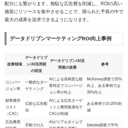
配分にも繋がります。無駄な広告費を削減し、ROIの高い
施策にリソースを集中させることで、限られた予算の中で
最大の成果を追求できるようになります。
データドリブンマーケティングROI向上事例
データドリブ
データドリブン/AI活
改善領域
ン/AI活用前
参考
用後の改善
の状況
AIによる高精度な顧
McKinsey調査で25%
コンバー
一般的なター
客特定でコンバージ
向上、ある事例では
ジョン率
ゲティング
ョン率が向上
30%向上
顧客獲得
AIによる広告ターゲ
広範な広告配
ある事例で15-20%削
コスト
ットと費用最適化で
信
減
（CAC）
CACが削減
広告費用
AIがリアルタイムで
手動での入
Deloitte調査で平均