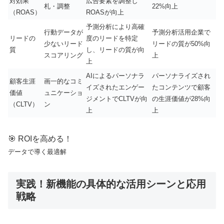
対効果
広告要素を調整し
札・調整
22%向上
（ROAS）
ROASが向上
予測分析により高確
行動データが
予測分析活用企業で
リードの
度のリードを特定
少ないリード
リードの質が50%向
質
し、リードの質が向
スコアリング
上
上
AIによるパーソナラ
パーソナライズされ
顧客生涯
画一的なコミ
イズされたエンゲー
たコンテンツで顧客
価値
ュニケーショ
ジメントでCLTVが向
の生涯価値が28%向
（CLTV）
ン
上
上
🎯 ROIを高める！
データで導く最適解
実践！新機能の具体的な活用シーンと応用
戦略