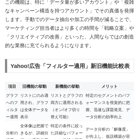
この機能は、特に「データ量が多いアカウント」や「複雑
なキャンペーン構造を持つアカウント」でその真価を発揮
します。手動でのデータ抽出や加工の手間が減ることで、
マーケティング担当者はより多くの時間を「戦略立案」や
「クリエイティブの改善」といった、人間ならではの創造
的な業務に充てられるようになります。
Yahoo!広告「フィルター適用」新旧機能比較表
項目
旧機能の挙動
新機能の挙動
メリット
グラフ
リストにのみ適
リストとグラフの
特定のセグメントのパフ
へのフ
用され、グラフ
両方に適用される
ォーマンスを視覚的に把
ィルタ
は全体データを
（オン/オフ切り
握、迅速な課題発見、デ
ー適用
表示
替え可能）
ータ分析の効率向上
全体像は把握で
特定の条件に絞っ
データ分析の「解像度」
分析の
きるが、詳細分
た詳細なパフォー
が向上し、仮説構築が容