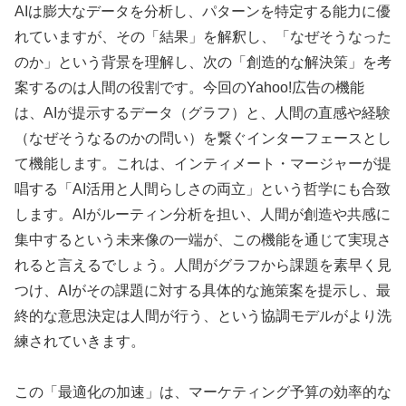
AIは膨大なデータを分析し、パターンを特定する能力に優
れていますが、その「結果」を解釈し、「なぜそうなった
のか」という背景を理解し、次の「創造的な解決策」を考
案するのは人間の役割です。今回のYahoo!広告の機能
は、AIが提示するデータ（グラフ）と、人間の直感や経験
（なぜそうなるのかの問い）を繋ぐインターフェースとし
て機能します。これは、インティメート・マージャーが提
唱する「AI活用と人間らしさの両立」という哲学にも合致
します。AIがルーティン分析を担い、人間が創造や共感に
集中するという未来像の一端が、この機能を通じて実現さ
れると言えるでしょう。人間がグラフから課題を素早く見
つけ、AIがその課題に対する具体的な施策案を提示し、最
終的な意思決定は人間が行う、という協調モデルがより洗
練されていきます。
この「最適化の加速」は、マーケティング予算の効率的な