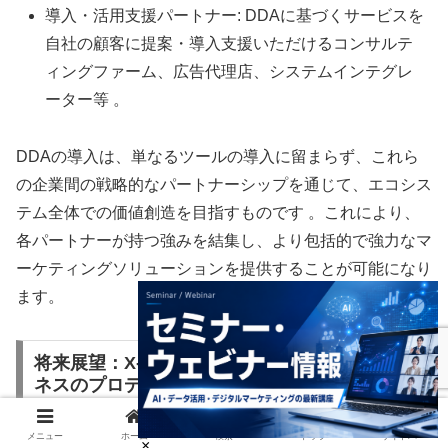
導入・活用支援パートナー: DDAに基づくサービスを
自社の顧客に提案・導入支援いただけるコンサルテ
ィングファーム、広告代理店、システムインテグレ
ーター等 。
DDAの導入は、単なるツールの導入に留まらず、これら
の企業間の戦略的なパートナーシップを通じて、エコシス
テム全体での価値創造を目指すものです 。これにより、
各パートナーが持つ強みを結集し、より包括的で強力なマ
ーケティングソリューションを提供することが可能になり
ます。
将来展望：X-Tech領域への展開と「データビジ
ネスのプロデューサー集団」
メニュー
ホーム
検索
トップ
サイドバー