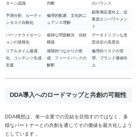
ターン認識
判断
のバランス
顧客満足度向上、従
予測分析、ルーティ
倫理的配慮、文化的ニ
業員エンパワーメン
ンタスク自動化
ュアンス理解
ト
パーソナライゼーシ
複雑な問題解決、信頼
データドリブンな意
ョンの規模化
構築
思決定の高度化
リアルタイム最適
感情的つながりの形
倫理的リスクの管
化、コンテンツ生成
成、フィードバックの
理、ブランド価値向
支援
解釈
上
DDA導入へのロードマップと共創の可能性
DDA構想は、単一企業での完結を目指すのではなく、多
様なパートナーとの共創を通じてその価値を最大化しよう
としています 。