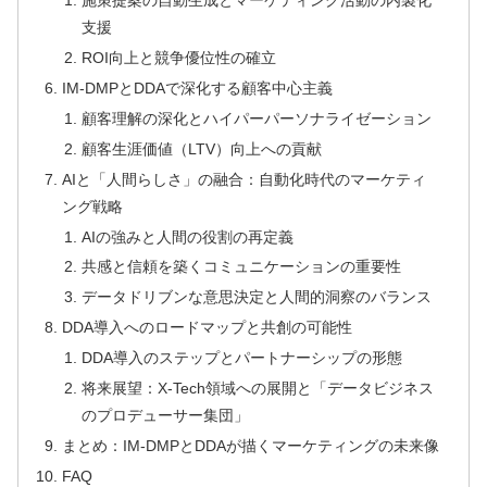
施策提案の自動生成とマーケティング活動の内製化
支援
ROI向上と競争優位性の確立
IM-DMPとDDAで深化する顧客中心主義
顧客理解の深化とハイパーパーソナライゼーション
顧客生涯価値（LTV）向上への貢献
AIと「人間らしさ」の融合：自動化時代のマーケティ
ング戦略
AIの強みと人間の役割の再定義
共感と信頼を築くコミュニケーションの重要性
データドリブンな意思決定と人間的洞察のバランス
DDA導入へのロードマップと共創の可能性
DDA導入のステップとパートナーシップの形態
将来展望：X-Tech領域への展開と「データビジネス
のプロデューサー集団」
まとめ：IM-DMPとDDAが描くマーケティングの未来像
FAQ