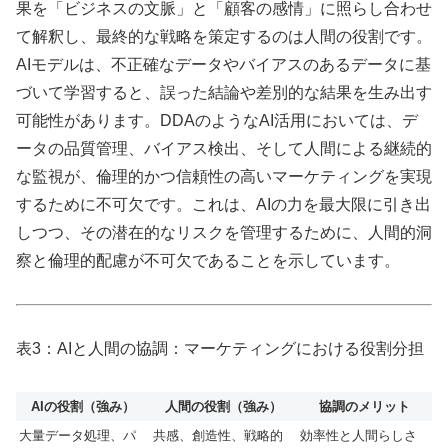
果を「ビジネスの文脈」と「顧客の感情」に照らし合わせ
て解釈し、最終的な戦略を策定するのは人間の役割です。
AIモデルは、不正確なデータやバイアスのあるデータに基
づいて学習すると、誤った結論や差別的な結果を生み出す
可能性があります。DDAのようなAI活用においては、デ
ータの品質管理、バイアス検出、そして人間による継続的
な監視が、倫理的かつ信頼性の高いマーケティングを実現
するために不可欠です。これは、AIの力を最大限に引き出
しつつ、その潜在的なリスクを管理するために、人間的洞
察と倫理的配慮が不可欠であることを示しています。
表3：AIと人間の協調：マーケティングにおける役割分担
AIの役割（強み）
人間の役割（強み）
協調のメリット
大量データ処理、パ
共感、創造性、戦略的
効率性と人間らしさ