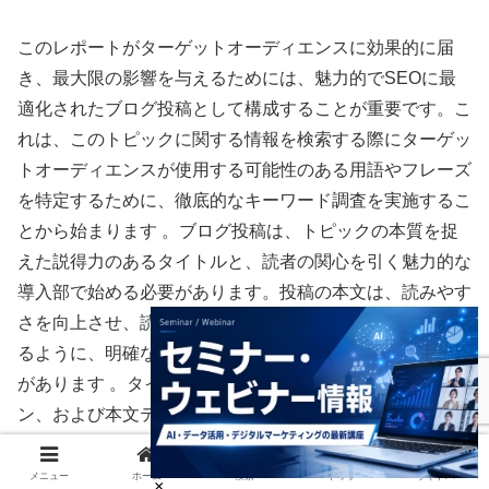
このレポートがターゲットオーディエンスに効果的に届
き、最大限の影響を与えるためには、魅力的でSEOに最
適化されたブログ投稿として構成することが重要です。こ
れは、このトピックに関する情報を検索する際にターゲッ
トオーディエンスが使用する可能性のある用語やフレーズ
を特定するために、徹底的なキーワード調査を実施するこ
とから始まります 。ブログ投稿は、トピックの本質を捉
えた説得力のあるタイトルと、読者の関心を引く魅力的な
導入部で始める必要があります。投稿の本文は、読みやす
さを向上させ、読者がコンテンツを簡単にナビゲートでき
るように、明確な見出しと小見出しで適切に構成する必要
があります 。タイトル、見出し、メタディスクリプショ
ン、および本文テキストに適切なキーワードを戦略的に配
置することで、検索エンジンがトピックを理解し、検索結
果での可視性を向上させるのに役立ちます 。読みやすさ
メニュー
ホーム
検索
トップ
サイドバー