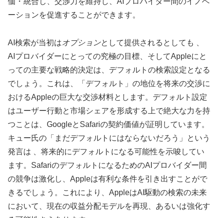
価・統合し、交渉力を維持し、AIプロバイダー間のイノベ
ーションを促進することができます。
AI検索が当初は
オプション
として提供されるとしても 、
AIプロバイダーにとっての究極の目標、そしてAppleにと
っての主要な戦略的決定は、デフォルトの検索設定となる
でしょう。これは、「デフォルト」の地位を将来の交渉に
おけるAppleの巨大な交渉材料とします。デフォルト設定
はユーザー行動と市場シェアを形成する上で絶大な力を持
つことは、GoogleとSafariの契約価値が証明しています。
キュー氏の「まだデフォルトにはならないだろう」という
発言は 、将来的にデフォルトになる可能性を示唆してい
ます。SafariのデフォルトになるためのAIプロバイダー間
の競争は激化し、Appleは有利な条件を引き出すことがで
きるでしょう。これにより、AppleはAI駆動の検索の未来
において、現在の収益分配モデルを再現、あるいは強化す