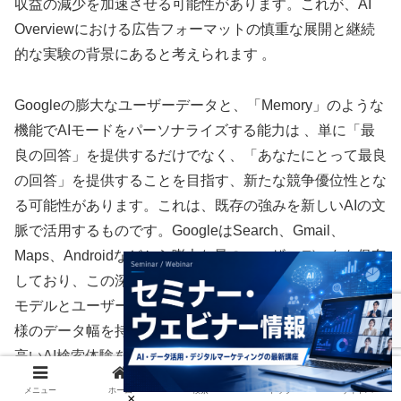
収益の減少を加速させる可能性があります。これが、AI
Overviewにおける広告フォーマットの慎重な展開と継続
的な実験の背景にあると考えられます 。
Googleの膨大なユーザーデータと、「Memory」のような
機能でAIモードをパーソナライズする能力は 、単に「最
良の回答」を提供するだけでなく、「あなたにとって最良
の回答」を提供することを目指す、新たな競争優位性とな
る可能性があります。これは、既存の強みを新しいAIの文
脈で活用するものです。GoogleはSearch、Gmail、
Maps、Androidなどから膨大な量のユーザーデータを保有
しており、この深いパーソナライゼーションは、Gemini
モデルとユーザーデータによって強化され、競合他社（同
様のデータ幅を持たない）が再現困難な、非常に粘着性の
高いAI検索体験を生み出す可能性があります。したがっ
て、パーソナライゼーションはAI検索時代における
メニュー
ホーム
検索
トップ
サイドバー