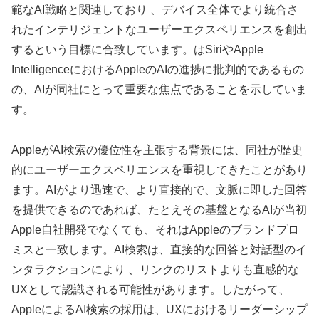
範なAI戦略と関連しており 、デバイス全体でより統合さ
れたインテリジェントなユーザーエクスペリエンスを創出
するという目標に合致しています。はSiriやApple
IntelligenceにおけるAppleのAIの進捗に批判的であるもの
の、AIが同社にとって重要な焦点であることを示していま
す。
AppleがAI検索の優位性を主張する背景には、同社が歴史
的にユーザーエクスペリエンスを重視してきたことがあり
ます。AIがより迅速で、より直接的で、文脈に即した回答
を提供できるのであれば、たとえその基盤となるAIが当初
Apple自社開発でなくても、それはAppleのブランドプロ
ミスと一致します。AI検索は、直接的な回答と対話型のイ
ンタラクションにより 、リンクのリストよりも直感的な
UXとして認識される可能性があります。したがって、
AppleによるAI検索の採用は、UXにおけるリーダーシップ