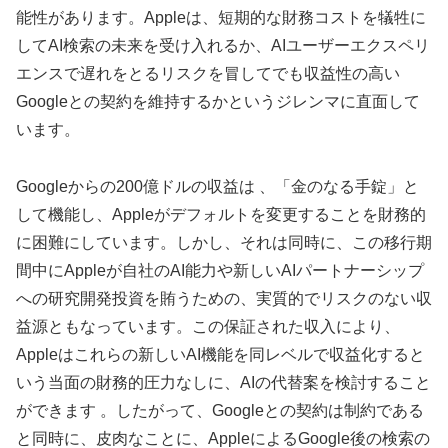
能性があります。Appleは、短期的な財務コストを犠牲に
してAI検索の未来を受け入れるか、AIユーザーエクスペリ
エンスで遅れをとるリスクを冒してでも収益性の高い
Googleとの契約を維持するかというジレンマに直面して
います。
Googleからの200億ドルの収益は 、「金のなる手錠」と
して機能し、Appleがデフォルトを変更することを財務的
に困難にしています。しかし、それは同時に、この移行期
間中にAppleが自社のAI能力や新しいAIパートナーシップ
への研究開発投資を賄うための、実質的でリスクのない収
益源ともなっています。この保証された収入により、
Appleはこれらの新しいAI機能を同レベルで収益化すると
いう当面の財務的圧力なしに、AIの代替案を検討すること
ができます 。したがって、Googleとの契約は制約である
と同時に、皮肉なことに、AppleによるGoogle後の検索の