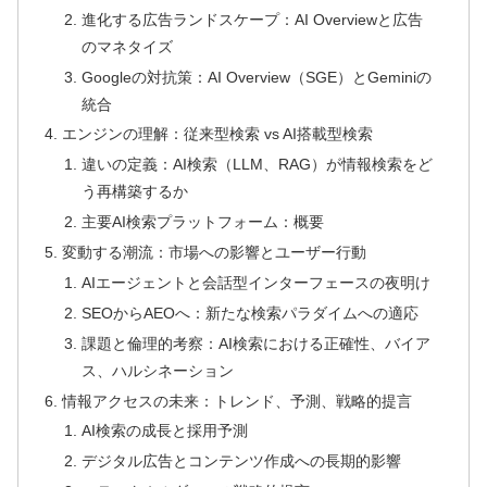
進化する広告ランドスケープ：AI Overviewと広告
のマネタイズ
Googleの対抗策：AI Overview（SGE）とGeminiの
統合
エンジンの理解：従来型検索 vs AI搭載型検索
違いの定義：AI検索（LLM、RAG）が情報検索をど
う再構築するか
主要AI検索プラットフォーム：概要
変動する潮流：市場への影響とユーザー行動
AIエージェントと会話型インターフェースの夜明け
SEOからAEOへ：新たな検索パラダイムへの適応
課題と倫理的考察：AI検索における正確性、バイア
ス、ハルシネーション
情報アクセスの未来：トレンド、予測、戦略的提言
AI検索の成長と採用予測
デジタル広告とコンテンツ作成への長期的影響