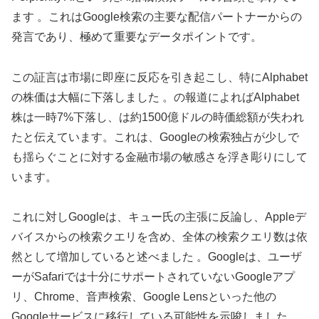
ます 。これはGoogle検索の主要な配信パートナーからの
発言であり、極めて重要なデータポイントです。
この証言は市場に即座に反応を引き起こし、特にAlphabet
の株価は大幅に下落しました 。の報道によればAlphabet
株は一時7%下落し、は約1500億ドルの時価総額が失われ
たと伝えています。これは、Googleの検索独占が少しで
も揺らぐことに対する金融市場の敏感さを浮き彫りにして
います。
これに対しGoogleは、キュー氏の主張に反論し、Appleデ
バイスからの検索クエリを含め、全体の検索クエリ数は依
然として増加していると述べました 。Googleは、ユーザ
ーがSafariでは十分にサポートされていないGoogleアプ
リ、Chrome、音声検索、Google Lensといった他の
Googleサービスに移行している可能性を示唆しました 。