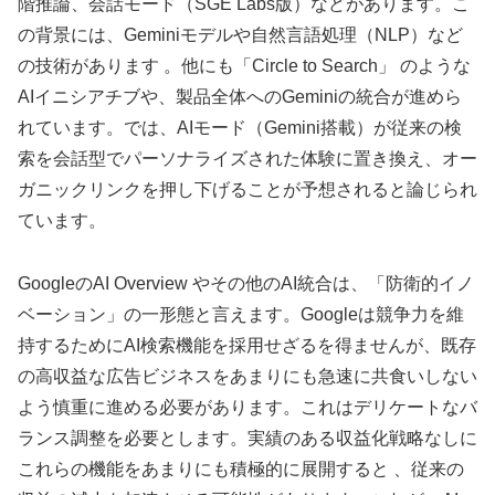
階推論、会話モード（SGE Labs版）などがあります。こ
の背景には、Geminiモデルや自然言語処理（NLP）など
の技術があります 。他にも「Circle to Search」 のような
AIイニシアチブや、製品全体へのGeminiの統合が進めら
れています。では、AIモード（Gemini搭載）が従来の検
索を会話型でパーソナライズされた体験に置き換え、オー
ガニックリンクを押し下げることが予想されると論じられ
ています。
GoogleのAI Overview やその他のAI統合は、「防衛的イノ
ベーション」の一形態と言えます。Googleは競争力を維
持するためにAI検索機能を採用せざるを得ませんが、既存
の高収益な広告ビジネスをあまりにも急速に共食いしない
よう慎重に進める必要があります。これはデリケートなバ
ランス調整を必要とします。実績のある収益化戦略なしに
これらの機能をあまりにも積極的に展開すると 、従来の