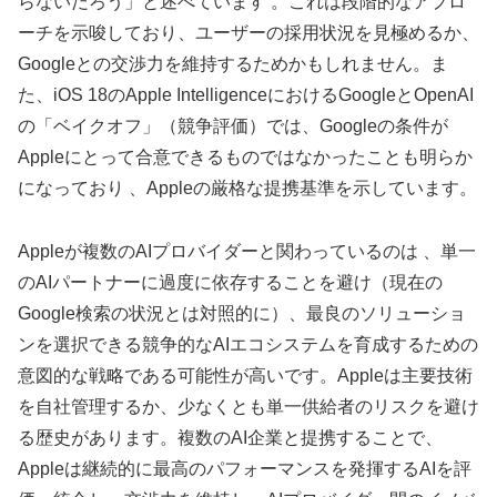
らないだろう」と述べています 。これは段階的なアプロ
ーチを示唆しており、ユーザーの採用状況を見極めるか、
Googleとの交渉力を維持するためかもしれません。ま
た、iOS 18のApple IntelligenceにおけるGoogleとOpenAI
の「ベイクオフ」（競争評価）では、Googleの条件が
Appleにとって合意できるものではなかったことも明らか
になっており 、Appleの厳格な提携基準を示しています。
Appleが複数のAIプロバイダーと関わっているのは 、単一
のAIパートナーに過度に依存することを避け（現在の
Google検索の状況とは対照的に）、最良のソリューショ
ンを選択できる競争的なAIエコシステムを育成するための
意図的な戦略である可能性が高いです。Appleは主要技術
を自社管理するか、少なくとも単一供給者のリスクを避け
る歴史があります。複数のAI企業と提携することで、
Appleは継続的に最高のパフォーマンスを発揮するAIを評