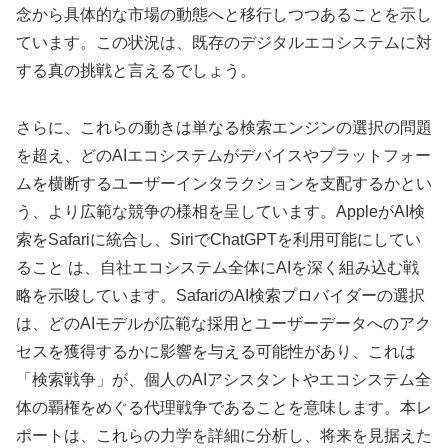
念から具体的な市場の動態へと移行しつつあることを示し
ています。この状況は、既存のデジタルエコシステムに対
する真の挑戦と言えるでしょう。
さらに、これらの動きは単なる検索エンジンの選択の問題
を超え、どのAIエコシステムがデバイスやプラットフォー
ムを横断するユーザーインタラクションを支配するかとい
う、より広範な競争の様相を呈しています。AppleがAI検
索をSafariに統合し、SiriでChatGPTを利用可能にしてい
ること は、自社エコシステム全体にAIを深く組み込む戦
略を示唆しています。SafariのAI検索プロバイダーの選択
は、どのAIモデルが広範な採用とユーザーデータへのアク
セスを獲得するかに影響を与える可能性があり、これは
「検索戦争」が、個人のAIアシスタントやエコシステム全
体の覇権をめぐる代理戦争であることを意味します。本レ
ポートは、これらの力学を詳細に分析し、将来を見据えた