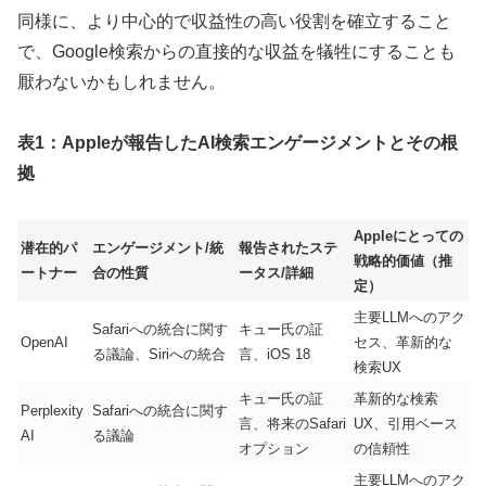
同様に、より中心的で収益性の高い役割を確立すること
で、Google検索からの直接的な収益を犠牲にすることも
厭わないかもしれません。
表1：Appleが報告したAI検索エンゲージメントとその根
拠
Appleにとっての
潜在的パ
エンゲージメント/統
報告されたステ
戦略的価値（推
ートナー
合の性質
ータス/詳細
定）
主要LLMへのアク
Safariへの統合に関す
キュー氏の証
OpenAI
セス、革新的な
る議論、Siriへの統合
言、iOS 18
検索UX
キュー氏の証
革新的な検索
Perplexity
Safariへの統合に関す
言、将来のSafari
UX、引用ベース
AI
る議論
オプション
の信頼性
主要LLMへのアク