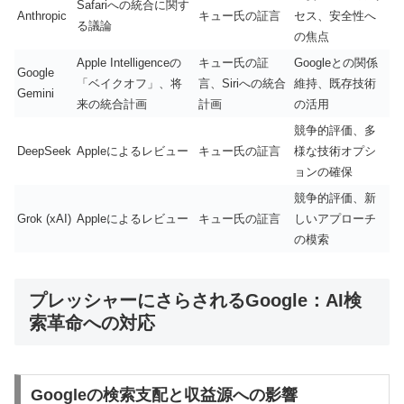
Safariへの統合に関す
Anthropic
キュー氏の証言
セス、安全性へ
る議論
の焦点
Apple Intelligenceの
キュー氏の証
Googleとの関係
Google
「ベイクオフ」、将
言、Siriへの統合
維持、既存技術
Gemini
来の統合計画
計画
の活用
競争的評価、多
DeepSeek
Appleによるレビュー
キュー氏の証言
様な技術オプシ
ョンの確保
競争的評価、新
Grok (xAI)
Appleによるレビュー
キュー氏の証言
しいアプローチ
の模索
プレッシャーにさらされるGoogle：AI検
索革命への対応
Googleの検索支配と収益源への影響