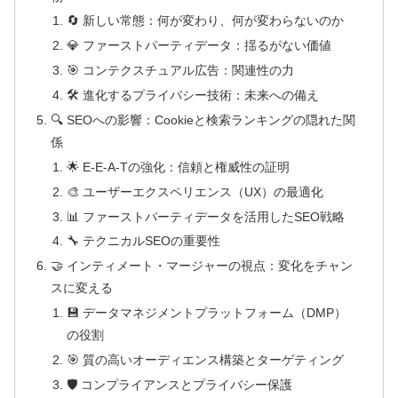
🔄 新しい常態：何が変わり、何が変わらないのか
💎 ファーストパーティデータ：揺るがない価値
🎯 コンテクスチュアル広告：関連性の力
🛠️ 進化するプライバシー技術：未来への備え
🔍 SEOへの影響：Cookieと検索ランキングの隠れた関
係
🌟 E-E-A-Tの強化：信頼と権威性の証明
🎨 ユーザーエクスペリエンス（UX）の最適化
📊 ファーストパーティデータを活用したSEO戦略
🔧 テクニカルSEOの重要性
🤝 インティメート・マージャーの視点：変化をチャン
スに変える
💾 データマネジメントプラットフォーム（DMP）
の役割
🎯 質の高いオーディエンス構築とターゲティング
🛡️ コンプライアンスとプライバシー保護