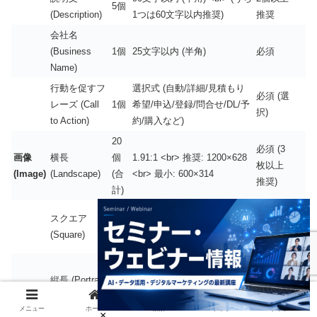
5個
(Description)
1つは60文字以内推奨)
推奨
会社名
(Business
1個
25文字以内 (半角)
必須
Name)
行動を促すフ
選択式 (自動/詳細/見積もり
必須 (選
レーズ (Call
1個
希望/申込/登録/問合せ/DL/予
択)
to Action)
約/購入など)
20
必須 (3
画像
横長
個
1.91:1 <br> 推奨: 1200×628
枚以上
(Image)
(Landscape)
(合
<br> 最小: 600×314
推奨)
計)
必須 (3
スクエア
1:1 <br> 推奨: 1200×1200
枚以上
(Square)
<br> 最小: 300×300
推奨)
省略可
4:5 <br> 推奨: 960×1200
縦長 (Portrait)
(1枚以
<br> 最小: 480×600
上推奨)
メニュー
ホーム
検索
トップ
サイドバー
高画質、鮮明であること