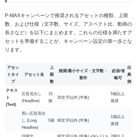
P-MAXキャンペーンで推奨されるアセットの種類、上限
数、および仕様（文字数、サイズ、アスペクト比、動画の
長さなど）を以下にまとめます。これらの仕様を満たすア
セットを準備することが、キャンペーン設定の第一歩とな
ります。
アセッ
上
出
推奨/最小サイズ・文字数・
必須/省
トタイ
アセット名
限
典
要件
略可
プ
数
例
テキス
広告見出し
15
5個以上
ト
30文字以内 (半角)
(Headline)
個
推奨
(Text)
長い広告見出
1個以上
し (Long
5個
90文字以内 (半角)
推奨
Headline)
説明文
90文字以内 (半角) <br> (うち
2個以上