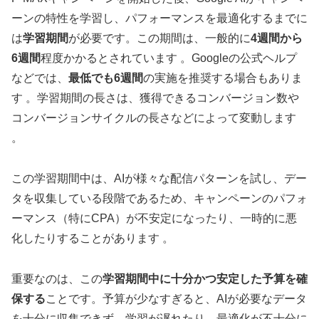
ーンの特性を学習し、パフォーマンスを最適化するまでに
は
学習期間
が必要です。この期間は、一般的に
4週間から
6週間
程度かかるとされています 。Googleの公式ヘルプ
などでは、
最低でも6週間
の実施を推奨する場合もありま
す 。学習期間の長さは、獲得できるコンバージョン数や
コンバージョンサイクルの長さなどによって変動します
。
この学習期間中は、AIが様々な配信パターンを試し、デー
タを収集している段階であるため、キャンペーンのパフォ
ーマンス（特にCPA）が不安定になったり、一時的に悪
化したりすることがあります 。
重要なのは、この
学習期間中に十分かつ安定した予算を確
保する
ことです。予算が少なすぎると、AIが必要なデータ
を十分に収集できず、学習が遅れたり、最適化が不十分に