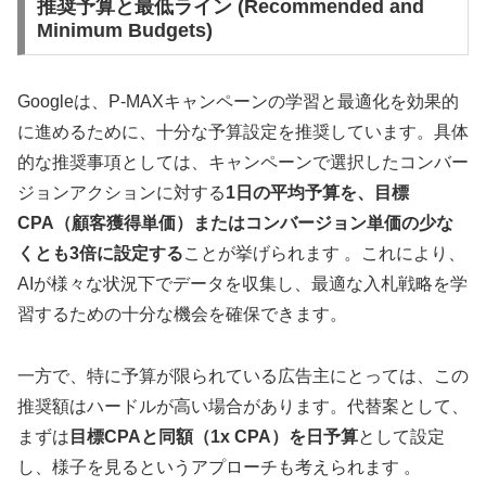
推奨予算と最低ライン (Recommended and
Minimum Budgets)
Googleは、P-MAXキャンペーンの学習と最適化を効果的
に進めるために、十分な予算設定を推奨しています。具体
的な推奨事項としては、キャンペーンで選択したコンバー
ジョンアクションに対する
1日の平均予算を、目標
CPA（顧客獲得単価）またはコンバージョン単価の少な
くとも3倍に設定する
ことが挙げられます 。これにより、
AIが様々な状況下でデータを収集し、最適な入札戦略を学
習するための十分な機会を確保できます。
一方で、特に予算が限られている広告主にとっては、この
推奨額はハードルが高い場合があります。代替案として、
まずは
目標CPAと同額（1x CPA）を日予算
として設定
し、様子を見るというアプローチも考えられます 。