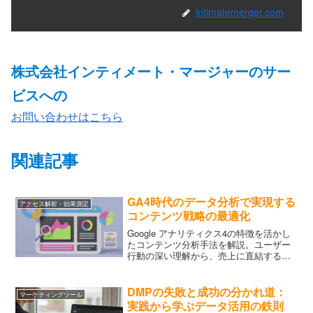
intimatemerger.com
株式会社インティメート・マージャーのサー
ビスへの
お問い合わせはこちら
関連記事
GA4時代のデータ分析で実現する
アクセス解析・効果測定
コンテンツ戦略の最適化
Google アナリティクス4の特徴を活かし
たコンテンツ分析手法を解説。ユーザー
行動の深い理解から、売上に直結するコ
ンテンツ戦略の立て方まで、包括的に学
べます。
DMPの失敗と成功の分かれ道：
マーケティングツール
実践から学ぶデータ活用の鉄則