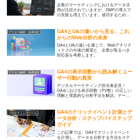
企業のマーケティングにおけるデータ活
用が注目されていますが、DMPの導入で
の失敗も増えています。成功するための
実践的アプローチを解説します。
GA4とUAの違いから見る、これ
アクセス解析・効果測定
からのWeb分析の未来
GA4とUAの違いを通じて、Webアナリテ
ィクスの今後の展望と、企業が取るべき
対応策を考察します。
GA4の表示回数から読み解くユー
アクセス解析・効果測定
ザー行動の真実
デジタルマーケティング担当者必見！
GA4における表示回数（PV数）の正しい
理解と実践的な分析手法を解説。データ
ドリブンなサイト改善のヒントが見つか
ります
GA4のクリックイベント計測とデ
マーケティングツール
ータ分析：ステップバイステップ
ガイド
この記事では、GA4でクリックイベント
を計測し、データを分析する方法をステ