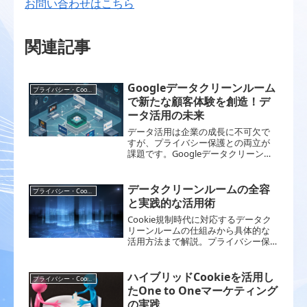
お問い合わせはこちら
関連記事
Googleデータクリーンルーム
プライバシー・Cookie規制
で新たな顧客体験を創造！デ
ータ活用の未来
データ活用は企業の成長に不可欠で
すが、プライバシー保護との両立が
課題です。Googleデータクリーンル
ームは、安全な環境下でのデータ分
析を可能にし、顧客体験を向上させ
る新たな可能性を開きます。本記事
データクリーンルームの全容
プライバシー・Cookie規制
では、その仕組みや活用事例をわか
と実践的な活用術
りやすく解説します
Cookie規制時代に対応するデータク
リーンルームの仕組みから具体的な
活用方法まで解説。プライバシー保
護と効果的なデータ活用を両立する
実践的なノウハウをお届けします
ハイブリッドCookieを活用し
プライバシー・Cookie規制
たOne to Oneマーケティング
の実践