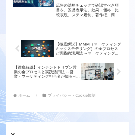
広告の法務チェックで確認すべき項
目を、景品表示法、効果・価格・比
較表現、ステマ規制、著作権、商
標、生成AIクリエイティブ、薬機法な
どから整理します。広告・LP公開前
の確認フロー、根拠資料、差し戻し
を減らすチェックリストまで実務向
けに解説します。
【徹底解説】MMM（マーケティング
ミックスモデリング）の全プロセス
と実践的活用法 ～マーケティング担
当者が知るべき最新戦略ガイド～
【徹底解説】インテントドリブン営
業の全プロセスと実践活用法 ～営
業・マーケティング担当者が知るべ
き最新戦略ガイド～
ホーム
プライバシー・Cookie規制