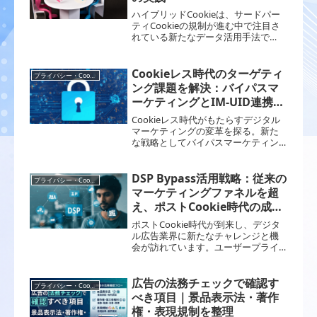
ハイブリッドCookieは、サードパー
ティCookieの規制が進む中で注目さ
れている新たなデータ活用手法で
す。本記事では、ハイブリッド
Cookieを活用してOne to Oneマーケ
ティングを実践する方法について解
Cookieレス時代のターゲティ
プライバシー・Cookie規制
説します。具体的な手法や成功事例
ング課題を解決：バイパスマ
を紹介し、顧客体験の革新を目指し
ーケティングとIM-UID連携の
ます。
戦略的価値
Cookieレス時代がもたらすデジタル
マーケティングの変革を探る。新た
な戦略としてバイパスマーケティン
グとIM-UIDが注目されています。
DSP Bypass活用戦略：従来の
プライバシー・Cookie規制
マーケティングファネルを超
え、ポストCookie時代の成果
を最大化する手法
ポストCookie時代が到来し、デジタ
ル広告業界に新たなチャレンジと機
会が訪れています。ユーザープライ
バシーを尊重しつつ、DSP Bypassが
提供する革新的な広告戦略を探索
し、広告効果を最大化する方法を模
広告の法務チェックで確認す
プライバシー・Cookie規制
索しましょう
べき項目｜景品表示法・著作
権・表現規制を整理