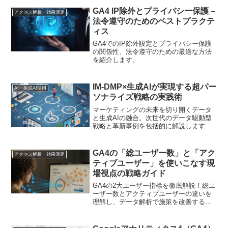
GA4 IP除外とプライバシー保護 –
アクセス解析・効果測定
法令遵守のためのベストプラクテ
ィス
GA4でのIP除外設定とプライバシー保護
の関係性、法令遵守のための最適な方法
を紹介します。
IM-DMP×生成AIが実現する超パー
AI・生成AI活用
ソナライズ戦略の実践術
マーケティングの未来を切り開くデータ
と生成AIの融合。次世代のデータ駆動型
戦略と革新事例を包括的に解説します
GA4の「総ユーザー数」と「アク
アクセス解析・効果測定
ティブユーザー」を使いこなす現
場視点の戦略ガイド
GA4の2大ユーザー指標を徹底解説！総ユ
ーザー数とアクティブユーザーの違いを
理解し、データ解析で施策を改善する方
法を紹介します