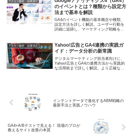
Googleアナリティクス4（GA4）
アクセス解析・効果測定
のイベントとは？種類から設定方
法まで基本を解説
GA4のイベント機能の基本概念や種類、
設定方法を詳しく解説。ユーザー行動を
詳細に追跡し、マーケティング戦略を強
化するための具体的な活用方法と事例を
紹介します
Yahoo!広告とGA4連携の実践ガ
アクセス解析・効果測定
イド：データ分析の新常識
デジタルマーケティング担当者向けに、
Yahoo!広告とGA4の連携方法から実践的
な活用術まで詳しく解説。より正確な広
告効果測定と分析手法を身につけられま
す
インテントデータで進化するABM戦略の
最新手法と実践ノウハウ
GA4×A/Bテストで見える！ 現場のプロが
教えるサイト改善の本質