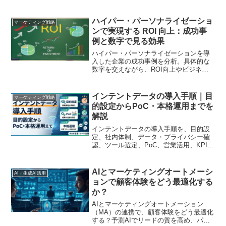
戦略への影響を解説します。
ハイパー・パーソナライゼーショ
マーケティング戦略
ンで実現する ROI 向上：成功事
例と数字で見る効果
ハイパー・パーソナライゼーションを導
入した企業の成功事例を分析。具体的な
数字を交えながら、ROI向上やビジネス
成長への貢献を明らかにします。
インテントデータの導入手順｜目
マーケティング戦略
的設定からPoC・本格運用までを
解説
インテントデータの導入手順を、目的設
定、社内体制、データ・プライバシー確
認、ツール選定、PoC、営業活用、KPI評
価、本格運用まで順番に解説します。
BtoB企業が「導入したが使われない」を
防ぐための実務チェックポイントも整理
AIとマーケティングオートメーシ
AI・生成AI活用
します。
ョンで顧客体験をどう最適化する
か？
AIとマーケティングオートメーション
（MA）の連携で、顧客体験をどう最適化
する？予測AIでリードの質を高め、パー