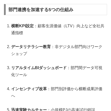
部門連携を加速する5つの仕組み
横断KPI設定
：顧客生涯価値（LTV）向上など全社共
通指標
データリテラシー教育
：非デジタル部門向けワーク
ショップ
リアルタイムBIダッシュボード
：部門間データ可視
化ツール
インセンティブ改革
：部門別評価から横断成果評価
へ
迅速実験カルチャー
：小規模PJの高速試行錯誤