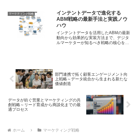
ソナライズを自動化。ROIを向上させる
具体的な戦略を解説します
インテントデータで進化する
マーケティング戦略
ABM戦略の最新手法と実践ノウ
ハウ
インテントデータを活用したABMの最新
動向から効果的な実装方法まで、デジタ
ルマーケターが知るべき戦略の核心を解
説します
部門連携で拓く顧客エンゲージメント向
上戦略～データ統合から生まれる新たな
価値創造
データが紡ぐ営業とマーケティングの共
創戦略～リード育成から商談化までの最
適プロセス
ホーム
マーケティング戦略