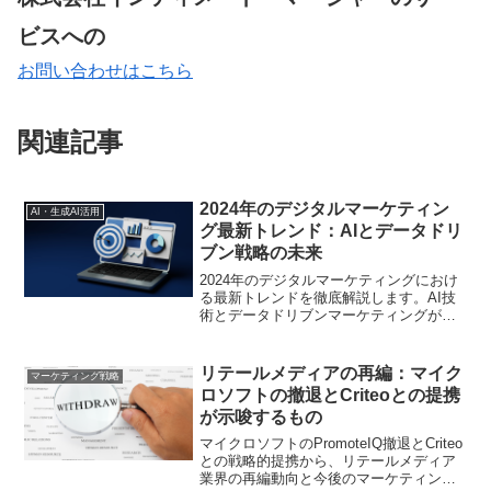
ビスへの
お問い合わせはこちら
関連記事
2024年のデジタルマーケティン
AI・生成AI活用
グ最新トレンド：AIとデータドリ
ブン戦略の未来
2024年のデジタルマーケティングにおけ
る最新トレンドを徹底解説します。AI技
術とデータドリブンマーケティングがど
のように進化し、ビジネスに影響を与え
るのかについて詳しく紹介します。
リテールメディアの再編：マイク
マーケティング戦略
ロソフトの撤退とCriteoとの提携
が示唆するもの
マイクロソフトのPromoteIQ撤退とCriteo
との戦略的提携から、リテールメディア
業界の再編動向と今後のマーケティング