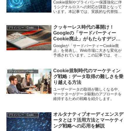
Cookie規制やプライバシー保護強化に伴
うシグナルロスへの対応が課題となって
います。本記事では、実践的な代替指標
の活用方法と測定手法を解説します
クッキーレス時代の幕開け！
プライバシー・Cookie規制
Googleの「サードパーティー
Cookie廃止」がもたらすデジタ
ルマーケティングへの影響とは？
Googleが「サードパーティーCookie廃
止」を発表し、Web市場に大きな変化が
予感されています。この記事では、その
影響や今後のデジタルマーケティング戦
略について解説します。
Cookie規制時代のマーケティン
プライバシー・Cookie規制
グ戦略：データ取得の難しさを乗
り越える方法
ユーザーデータの取得が難しくなる中、
マーケターがデータ駆動のアプローチを
維持するための戦略を紹介します。
オルタナティブオーディエンスデ
プライバシー・Cookie規制
ータとは？活用方法とマーケティ
ング戦略への応用を解説