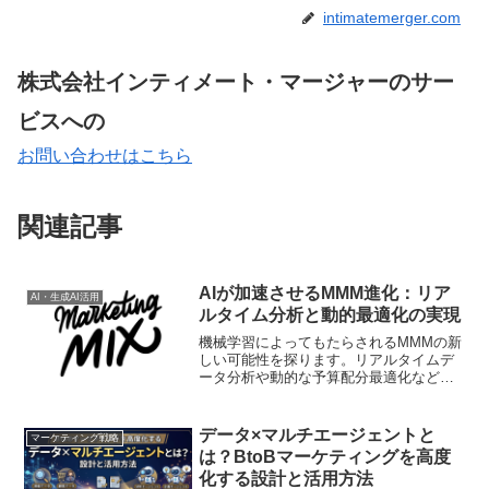
intimatemerger.com
株式会社インティメート・マージャーのサー
ビスへの
お問い合わせはこちら
関連記事
AIが加速させるMMM進化：リア
AI・生成AI活用
ルタイム分析と動的最適化の実現
機械学習によってもたらされるMMMの新
しい可能性を探ります。リアルタイムデ
ータ分析や動的な予算配分最適化など、
AIがもたらす革新的な機能と、その実務
への応用について詳しく解説します。
データ×マルチエージェントと
マーケティング戦略
は？BtoBマーケティングを高度
化する設計と活用方法