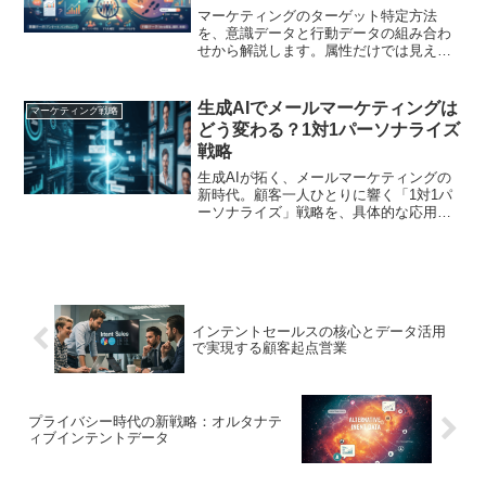
マーケティングのターゲット特定方法
を、意識データと行動データの組み合わ
せから解説します。属性だけでは見えな
い「真のターゲット」の考え方、ペルソ
ナとの違い、既存顧客・非顧客の分析、
BtoBの企業選定、AI活用、広告・営業施
生成AIでメールマーケティングは
マーケティング戦略
策への落とし込み方を紹介します。
どう変わる？1対1パーソナライズ
戦略
生成AIが拓く、メールマーケティングの
新時代。顧客一人ひとりに響く「1対1パ
ーソナライズ」戦略を、具体的な応用例
から導入ステップ、未来展望まで専門的
に解説します
インテントセールスの核心とデータ活用
で実現する顧客起点営業
プライバシー時代の新戦略：オルタナテ
ィブインテントデータ