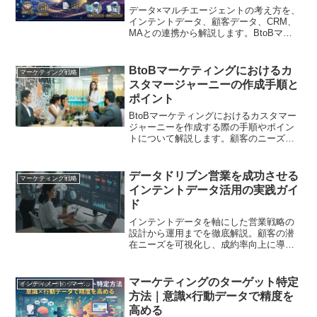
データ×マルチエージェントの考え方を、
インテントデータ、顧客データ、CRM、
MAとの連携から解説します。BtoBマー
ケティングにおける顧客分析、施策立
案、コンテンツ設計、営業支援の活用例
と、データ統合・権限・評価の実装手順
BtoBマーケティングにおけるカ
マーケティング戦略
を整理します。
スタマージャーニーの作成手順と
ポイント
BtoBマーケティングにおけるカスタマー
ジャーニーを作成する際の手順やポイン
トについて解説します。顧客のニーズや
行動を理解し、適切なコンテンツやタッ
チポイントを設計するための具体的なア
プローチを紹介します。
データドリブン営業を成功させる
マーケティング戦略
インテントデータ活用の実践ガイ
ド
インテントデータを軸にした営業戦略の
設計から運用までを徹底解説。顧客の潜
在ニーズを可視化し、成約率向上に導く
具体的手法を事例で紹介します
マーケティングのターゲット特定
インティメート・マージャー
方法｜意識×行動データで精度を
高める