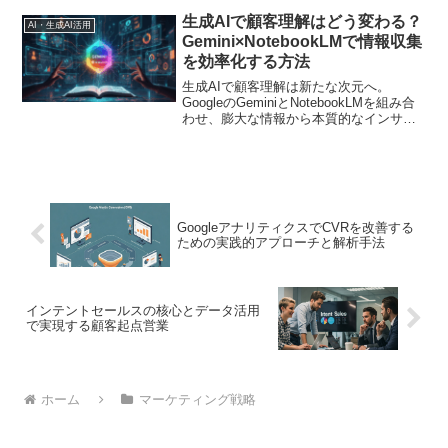
事では、その内部構造を解き明かし、こ
れからの時代に必須となるエンティティ
生成AIで顧客理解はどう変わる？
AI・生成AI活用
中心のSEO戦略を徹底解剖します
Gemini×NotebookLMで情報収集
を効率化する方法
生成AIで顧客理解は新たな次元へ。
GoogleのGeminiとNotebookLMを組み合
わせ、膨大な情報から本質的なインサイ
トを高速で抽出。マーケター必見の、効
率的な情報収集・分析ワークフローを徹
底解説します
GoogleアナリティクスでCVRを改善する
ための実践的アプローチと解析手法
インテントセールスの核心とデータ活用
で実現する顧客起点営業
ホーム
マーケティング戦略