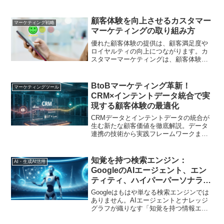
します
顧客体験を向上させるカスタマー
マーケティング戦略
マーケティングの取り組み方
優れた顧客体験の提供は、顧客満足度や
ロイヤルティの向上につながります。カ
スタマーマーケティングは、顧客体験の
向上に重要な役割を果たします。本記事
では、カスタマーマーケティングの概要
や、顧客体験向上のための取り組み方を
BtoBマーケティング革新！
マーケティングツール
解説します。
CRM×インテントデータ統合で実
現する顧客体験の最適化
CRMデータとインテントデータの統合が
生む新たな顧客価値を徹底解説。データ
連携の技術から実践フレームワークま
で、明日から使えるBtoBマーケティング
戦略を現場目線でお届けします
知覚を持つ検索エンジン：
AI・生成AI活用
GoogleのAIエージェント、エン
ティティ、ハイパーパーソナライ
ゼーションの未来を解き明かす
Googleはもはや単なる検索エンジンでは
ありません。AIエージェントとナレッジ
グラフが織りなす「知覚を持つ情報エコ
システム」へと進化しています。この記