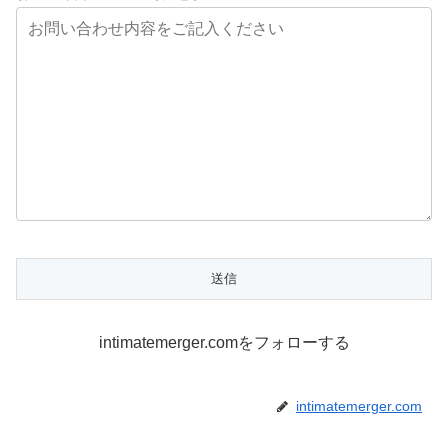
intimatemerger.comをフォローする
intimatemerger.com