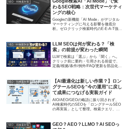
Google検索AI「AI Mode」で変
SEO・AI検索対策
わるSEO戦略：次世代マーケティ
ングの核心
Googleの新機能「AI Mode」がデジタル
マーケティングに与える影響を徹底分
析。ゼロクリック検索時代のE-E-A-T強化
とクエリファンアウト対応の実践手法を
解説
LLM SEOは何が変わる？「検
SEO・AI検索対策
索」の前提が変わった瞬間
LLMで検索は「選ぶ」から「聞く」へ。
クリック前に要約・引用される前提で、
定義/根拠/条件/例外/FAQ/更新を部品化
し、MA×データ×スコアで優先順位と改
善を回す方法を解説します
【AI最適化は新しい作業？】ロン
SEO・AI検索対策
グテールSEOを“今の運用”に戻し
て成果につなげる実装ガイド
AIO/AEO/GEOの略語に振り回されず、
AI検索時代のSEOを「ロングテールSEO
の再実装」として整理。検索クエリ、サ
イト内検索、問い合わせ、営業/CSの言葉
をAIで意図分類し、記事・FAQ・比較
表・導線改善へ落とし込む方法を、体制
GEO？AEO？LLMO？AI SEOっ
SEO・AI検索対策
設計・KPI・導入フローまで実務目線で解