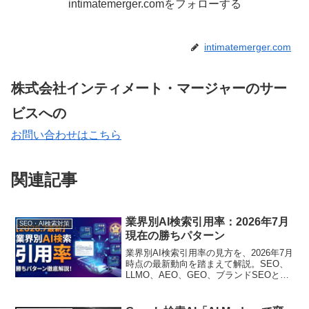
intimatemerger.comをフォローする
intimatemerger.com
株式会社インティメート・マージャーのサー
ビスへの
お問い合わせはこちら
関連記事
業界別AI検索引用率：2026年7月
SEO・AI検索対策
現在の勝ちパターン
業界別AI検索引用率の見方を、2026年7月
時点の最新動向を踏まえて解説。SEO、
LLMO、AEO、GEO、ブランドSEOとの
違いや、BtoB企業が記事・LP・FAQ・営
業資料で見直すべき情報設計を整理しま
す。