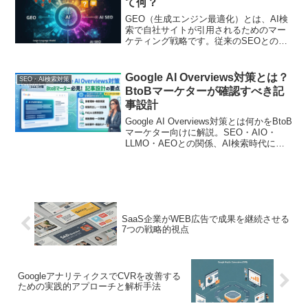
て何？
説します
GEO（生成エンジン最適化）とは、AI検
索で自社サイトが引用されるためのマー
ケティング戦略です。従来のSEOとの違
いや、GEO対策の具体的な方法を解説。
AI時代の新しい集客アプローチがわかり
ます
Google AI Overviews対策とは？
SEO・AI検索対策
BtoBマーケターが確認すべき記
事設計
Google AI Overviews対策とは何かをBtoB
マーケター向けに解説。SEO・AIO・
LLMO・AEOとの関係、AI検索時代に確
認すべき記事設計、FAQ、比較表、構造
化データ、効果測定の考え方を整理しま
す。
SaaS企業がWEB広告で成果を継続させる
7つの戦略的視点
GoogleアナリティクスでCVRを改善する
ための実践的アプローチと解析手法