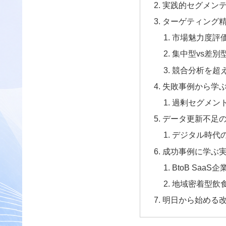
実践的セグメン
ターゲティング精
市場魅力度評
集中型vs差別
競合分析を超
失敗事例から学
過剰セグメン
データ更新不足
デジタル時代の
成功事例に学ぶ
BtoB SaaS
地域密着型飲
明日から始める