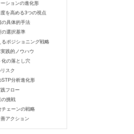
テーションの進化形
度を高める3つの視点
価の具体的手法
型の選択基準
えるポジショニング戦略
ぶ実践的ノウハウ
ト化の落とし穴
のリスク
STP分析進化形
実践フロー
企業の挑戦
食チェーンの戦略
改善アクション