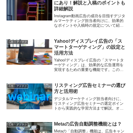
にあり！解説と入稿のポイントも
詳細解説
Instagram動画広告の成功を目指すデジタ
ルマーケティング担当者向けに、効果的
なポイントや入稿時の規定について紹介
しています。具体的な戦略を通じて、
Instagramで動画広告を最大限に活用する
方法を解説しています。
Yahoo!ディスプレイ広告の「ス
広告・アドテク
マートターゲティング」の設定と
活用方法
Yahoo!ディスプレイ広告の「スマートタ
ーゲティング」は、効果的な広告運用を
実現するための重要な機能です。この記
事では、スマートターゲティングの設定
方法や活用ポイントについて具体的に紹
介します。
リスティング広告セミナーの選び
広告・アドテク
方と活用術
デジタルマーケティング担当者向けに、
リスティング広告セミナーの選定ポイン
トから実践的な学習方法まで解説。オン
ライン・オフライン両方の特徴を踏まえ
た活用術をお届けします
Metaの広告自動調整機能とは？
広告・アドテク
Metaの「自動調整」機能は、広告キャン