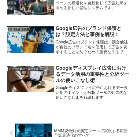
ペーンの最適化を自動化して広告効果を
高める新しい管理システムです。
Google広告のブランド保護と
広告・アドテク
は？設定方法と事例を解説！
Google広告のブランド保護は、競合他社
が自社のブランド名を使用して広告を表
示することを防ぐための重要な手法で
す。この記事では、ブランド保護の設定
方法や成功事例について詳しく解説しま
す。
Googleディスプレイ広告におけ
アクセス解析・効果測定
るデータ活用の重要性と分析ツー
ルの使いこなし術
Googleディスプレイ広告におけるデータ
活用のポイントと分析ツールの効果的な
使いこなし術を解説します
MMM統合効果測定ツールで実現する広告
予算最適化のすべて