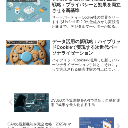
戦略：プライバシーと効果を両立
させる新基準
サードパーティーCookie後の世界をリー
ドするUnified ID 2.0の仕組みから実践活
用術まで。デジタルマーケターが知るべ
き導入メリットと成功のポイントを徹底
解説
データ活用の新戦略：ハイブリッ
プライバシー・Cookie規制
ドCookieで実現する次世代パー
ソナライゼーション
ハイブリッドCookieを活用した新しいパ
ーソナライゼーション手法と、それによ
って実現される顧客体験の向上について
解説します。
DV360の予算調整をAPIで革新：自動化運
用で成果を最大化する手法
GA4の最新機能を完全攻略：2025年マー