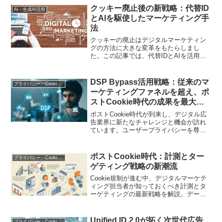
ーデータを保護しながら、ターゲットユ
クッキー廃止後の新戦略：代替ID
AI・生成AI活用
ーザーに適切な広告を届けるための有力
とAIを駆使したマーケティング手
な手法となっています。
法
クッキーの廃止はデジタルマーケティン
グの方法に大きな変革をもたらしまし
た。この記事では、代替IDとAIを活用し
た新しいマーケティング戦略を構築する
方法について、具体的なステップと実例
を交えて解説します。
DSP Bypass活用戦略：従来のマ
プライバシー・Cookie規制
ーケティングファネルを超え、ポ
ストCookie時代の成果を最大化
する手法
ポストCookie時代が到来し、デジタル広
告業界に新たなチャレンジと機会が訪れ
ています。ユーザープライバシーを尊重
しつつ、DSP Bypassが提供する革新的
な広告戦略を探索し、広告効果を最大化
する方法を模索しましょう
ポストCookie時代：計測とター
プライバシー・Cookie規制
ゲティング戦略の新潮流
Cookie規制が進む中、デジタルマーケテ
ィング担当者が知っておくべき計測とタ
ーゲティングの最新戦略を解説。データ
活用とプライバシー保護を両立させる次
世代の手法をご紹介します
Unified ID 2.0が拓く次世代広告
プライバシー・Cookie規制