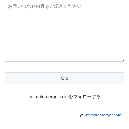
intimatemerger.comをフォローする
intimatemerger.com