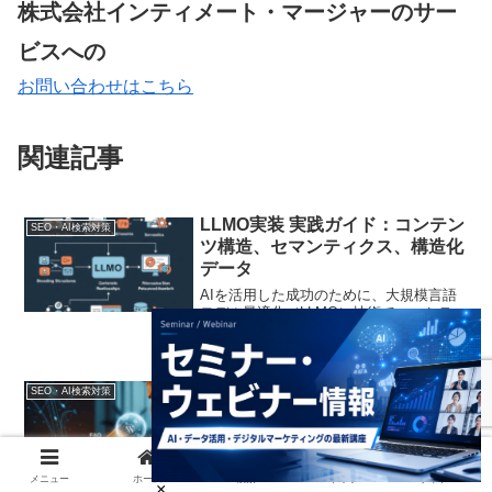
株式会社インティメート・マージャーのサー
ビスへの
お問い合わせはこちら
関連記事
LLMO実装 実践ガイド：コンテン
SEO・AI検索対策
ツ構造、セマンティクス、構造化
データ
AIを活用した成功のために、大規模言語
モデル最適化（LLMO）技術でマーケティ
ング戦略を強化しましょう。今すぐLLMO
時代を体感しましょう
初心者でも簡単！WordPressプ
SEO・AI検索対策
ラグインを使ったFAQ・HowTo
スキーマの設定方法 for LLMO
AI検索時代を勝ち抜く！WordPressプラ
グインを使い、コード不要でFAQ・
メニュー
ホーム
検索
トップ
サイドバー