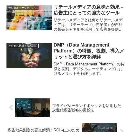
リテールメディアの意味と効果 –
デジタルマーケティング基礎
広告主にとっての強力なツール
リテールメディアとは何かリテールメデ
ィアは、リテーラー（小売業者）が自社
の販売チャネルを活用して広告を提供す
る形式のメディアです。具体的には、物
理的な店舗だけでなく、オンラインスト
ア、アプリ、デジタルキオスクなど、リ
DMP（Data Management
アクセス解析・効果測定
テーラーが所有するさまざ...
Platform）の特徴、役割、導入メ
リットと選び方を詳解
DMP（Data Management Platform）の特
徴と役割、デジタルマーケティングにお
けるメリットを解説します。
プライバシーサンドボックスを活用した
次世代広告戦略の実践法
広告効果測定の盲点解消：ROI向上のため