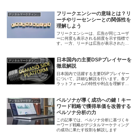
フリークエンシーの意味とは？リ
デジタルマーケティング基礎
ーチやリーセンシーとの関係性を
理解しよう
フリークエンシーは、広告が同じユーザ
ーに何度も表示される頻度を示す指標で
す。一方、リーチは広告が表示されたユ
ーザーの数を示し、リーセンシーは同じ
ユーザーに広告が表示される間隔を示し
ます。これらの指標は、広告効果の評価
日本国内の主要DSPプレイヤーを
デジタルマーケティング基礎
や広告配信の最適化に役立ちます。
徹底解説
日本国内で活躍する主要DSPプレイヤー
について、詳細な解説を行います。各プ
ラットフォームの特性や利点を理解する
ことで、自社の広告戦略に最適なDSPを
選定するための参考にしてください。
ペルソナが導く成功への鍵！キー
デジタルマーケティング基礎
ワード戦略で獲得単価を改善する
ペルソナ分析の力
この記事では、ペルソナ分析に基づくキ
ーワード戦略がデジタルマーケティング
の成功に果たす役割を解説します