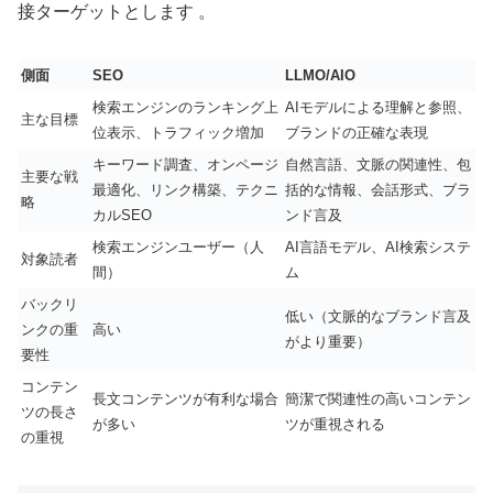
接ターゲットとします 。
側面
SEO
LLMO/AIO
検索エンジンのランキング上
AIモデルによる理解と参照、
主な目標
位表示、トラフィック増加
ブランドの正確な表現
キーワード調査、オンページ
自然言語、文脈の関連性、包
主要な戦
最適化、リンク構築、テクニ
括的な情報、会話形式、ブラ
略
カルSEO
ンド言及
検索エンジンユーザー（人
AI言語モデル、AI検索システ
対象読者
間）
ム
バックリ
低い（文脈的なブランド言及
ンクの重
高い
がより重要）
要性
コンテン
長文コンテンツが有利な場合
簡潔で関連性の高いコンテン
ツの長さ
が多い
ツが重視される
の重視