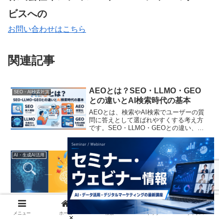
ビスへの
お問い合わせはこちら
関連記事
AEOとは？SEO・LLMO・GEO
SEO・AI検索対策
との違いとAI検索時代の基本
AEOとは、検索やAI検索でユーザーの質
問に答えとして選ばれやすくする考え方
です。SEO・LLMO・GEOとの違い、
Google AI Overviews時代にBtoB企業が見
直すべきFAQ設計、情報構造、コンテン
ツ改善の基本を解説します。
「AI Mode」と「Gemini」の違い
AI・生成AI活用
とは？｜AI検索モードと生成AIの
役割を徹底比較
「AI検索とGemini、どう違う？」そんな
疑問にお答えします。マーケター必見の2
つのAIの役割と違いを徹底解説。AI時代
のSEO対策や、コンテンツ制作を効率化
メニュー
ホーム
検索
トップ
サイドバー
する具体的な活用方法がわかります