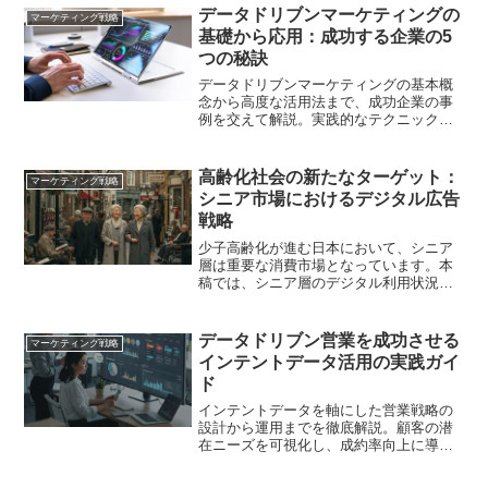
いて解説します。
データドリブンマーケティングの
マーケティング戦略
基礎から応用：成功する企業の5
つの秘訣
データドリブンマーケティングの基本概
念から高度な活用法まで、成功企業の事
例を交えて解説。実践的なテクニックと
注意点を詳しく紹介します。
高齢化社会の新たなターゲット：
マーケティング戦略
シニア市場におけるデジタル広告
戦略
少子高齢化が進む日本において、シニア
層は重要な消費市場となっています。本
稿では、シニア層のデジタル利用状況を
踏まえ、効果的な広告戦略について解説
します
データドリブン営業を成功させる
マーケティング戦略
インテントデータ活用の実践ガイ
ド
インテントデータを軸にした営業戦略の
設計から運用までを徹底解説。顧客の潜
在ニーズを可視化し、成約率向上に導く
具体的手法を事例で紹介します