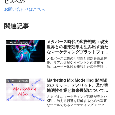
ビスへの
お問い合わせはこちら
関連記事
メタバース時代の広告戦略：現実
マーケティング戦略
世界との相乗効果を生み出す新た
なマーケティングプラットフォー
ム
メタバース広告の可能性と課題を徹底解
説。リアル店舗やイベントとの連携方
法、ユーザー体験を重視した広告設計の
ポイントなど、実践的な情報を提供しま
す。
Marketing Mix Modelling (MMM)
マーケティング戦略
のメリット、デメリット、及び実
施適性企業と将来展望についての
解説
さまざまなマーケティング活動が売上や
KPI に与える影響を理解するための重要
なツールであるマーケティング ミックス
モデリング (MMM) のメリット、デメリ
ット、及び実施適性企業と将来展望につ