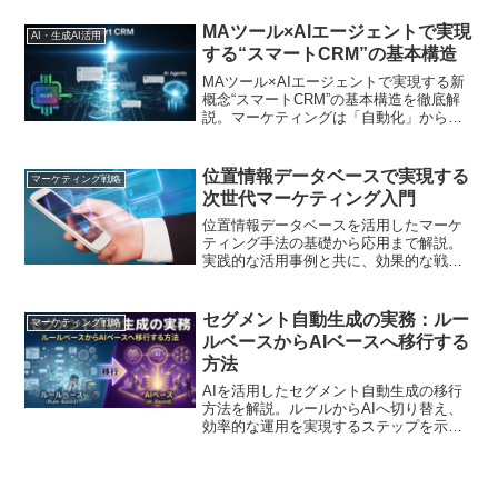
MAツール×AIエージェントで実現
AI・生成AI活用
する“スマートCRM”の基本構造
MAツール×AIエージェントで実現する新
概念“スマートCRM”の基本構造を徹底解
説。マーケティングは「自動化」から、
AIが自律的に思考・実行する「自律化」
の時代へ。ハイパーパーソナライゼーシ
ョンでLTVを向上させる仕組みから導入
位置情報データベースで実現する
マーケティング戦略
方法まで、担当者向けにわかりやすく解
次世代マーケティング入門
説します
位置情報データベースを活用したマーケ
ティング手法の基礎から応用まで解説。
実践的な活用事例と共に、効果的な戦略
立案のポイントをお伝えします
セグメント自動生成の実務：ルー
マーケティング戦略
ルベースからAIベースへ移行する
方法
AIを活用したセグメント自動生成の移行
方法を解説。ルールからAIへ切り替え、
効率的な運用を実現するステップを示し
ます