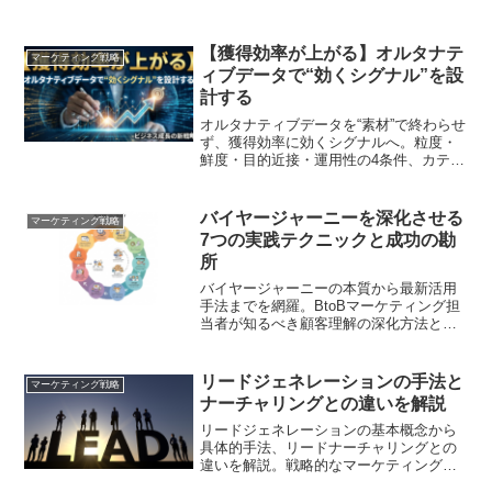
【獲得効率が上がる】オルタナテ
マーケティング戦略
ィブデータで“効くシグナル”を設
計する
オルタナティブデータを“素材”で終わらせ
ず、獲得効率に効くシグナルへ。粒度・
鮮度・目的近接・運用性の4条件、カテゴ
リ別例、検証→運用→保守の導入手順を
整理
バイヤージャーニーを深化させる
マーケティング戦略
7つの実践テクニックと成功の勘
所
バイヤージャーニーの本質から最新活用
手法までを網羅。BtoBマーケティング担
当者が知るべき顧客理解の深化方法と、
データドリブンな戦略設計の具体策を解
説
リードジェネレーションの手法と
マーケティング戦略
ナーチャリングとの違いを解説
リードジェネレーションの基本概念から
具体的手法、リードナーチャリングとの
違いを解説。戦略的なマーケティングア
プローチを学びます