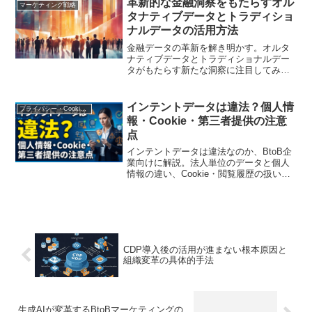
革新的な金融洞察をもたらすオル
マーケティング戦略
タナティブデータとトラディショ
ナルデータの活用方法
金融データの革新を解き明かす。オルタ
ナティブデータとトラディショナルデー
タがもたらす新たな洞察に注目してみよ
う。
インテントデータは違法？個人情
プライバシー・Cookie規制
報・Cookie・第三者提供の注意
点
インテントデータは違法なのか、BtoB企
業向けに解説。法人単位のデータと個人
情報の違い、Cookie・閲覧履歴の扱い、
個人関連情報、第三者提供、委託・共同
利用、外部送信規律、導入前の確認項目
を2026年7月時点の法制度に基づいて整理
します。
CDP導入後の活用が進まない根本原因と
組織変革の具体的手法
生成AIが変革するBtoBマーケティングの