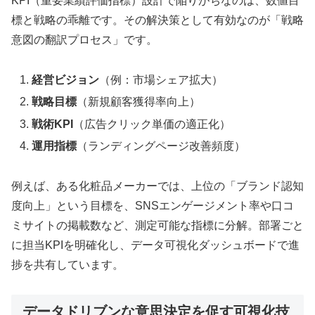
KPI（重要業績評価指標）設計で陥りがちなのは、数値目
標と戦略の乖離です。その解決策として有効なのが「戦略
意図の翻訳プロセス」です。
経営ビジョン
（例：市場シェア拡大）
戦略目標
（新規顧客獲得率向上）
戦術KPI
（広告クリック単価の適正化）
運用指標
（ランディングページ改善頻度）
例えば、ある化粧品メーカーでは、上位の「ブランド認知
度向上」という目標を、SNSエンゲージメント率や口コ
ミサイトの掲載数など、測定可能な指標に分解。部署ごと
に担当KPIを明確化し、データ可視化ダッシュボードで進
捗を共有しています。
データドリブンな意思決定を促す可視化技