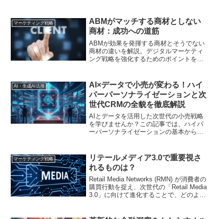
業メモを活用することが重要です。最初
の30日で進める手順を解説します。
ABMがマッチする商材としない
マーケティング戦略
商材：成功への道筋
ABMが効果を発揮する商材とそうでない
商材の違いを解説。デジタルマーケティ
ング戦略を強化するためのポイントを紹
介します
AI×データで小売が変わる！ハイ
AI・生成AI活用
パーパーソナライゼーションと次
世代CRMの全貌を徹底解説
AIとデータを活用した次世代の小売戦略
を学びませんか？この記事では、ハイパ
ーパーソナライゼーションの基本から実
践的な導入方法、未来のCRM像まで、マ
ーケティング担当者向けに分かりやすく
解説します
リテールメディア3.0で重要視さ
マーケティング戦略
れるものは？
Retail Media Networks (RMN) が消費者の
購買行動を捉え、次世代の「Retail Media
3.0」に向けて進化することで、どのよう
に成長を促進できるかを探ってくださ
い。