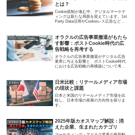
とは？
Cookie規制が進む中、デジタルマーケテ
ィングは新たな局面を迎えています。1st
Party Data活用やCookieレス広告など、
規制時代に対応する具体的な戦略と実践
方法を詳しく解説します
オラクルの広告事業撤退がもたら
プライバシー・Cookie規制
す影響：ポストCookie時代の広
告戦略を再考する
オラクルの広告事業撤退がデジタル広告
業界に与える影響と、ポストCookie時代
における広告戦略の再構築について考察
します。業界の未来を見据えた洞察を提
供します。
日米比較：リテールメディア市場
業界動向
の現状と課題
日本と米国のリテールメディア市場を比
較し、日本市場の発展の方向性を探りま
す。
2025年版カオスマップ解説：消
業界動向
えた企業、生まれたカテゴリ
マーケティング・アドテク業界の最新動