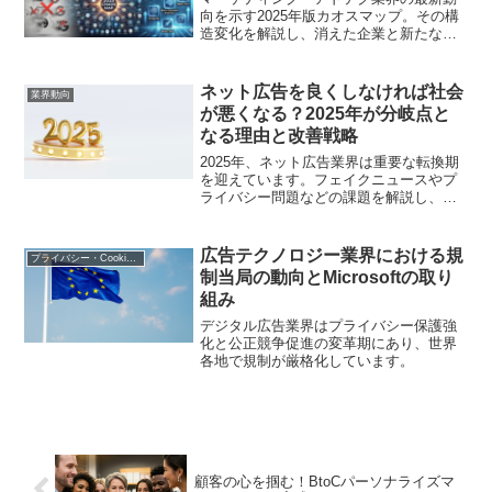
向を示す2025年版カオスマップ。その構
造変化を解説し、消えた企業と新たなカ
テゴリに注目します
ネット広告を良くしなければ社会
業界動向
が悪くなる？2025年が分岐点と
なる理由と改善戦略
2025年、ネット広告業界は重要な転換期
を迎えています。フェイクニュースやプ
ライバシー問題などの課題を解説し、広
告の質を向上させるための具体的な戦略
と今後の展望を紹介します
広告テクノロジー業界における規
プライバシー・Cookie規制
制当局の動向とMicrosoftの取り
組み
デジタル広告業界はプライバシー保護強
化と公正競争促進の変革期にあり、世界
各地で規制が厳格化しています。
顧客の心を掴む！BtoCパーソナライズマ