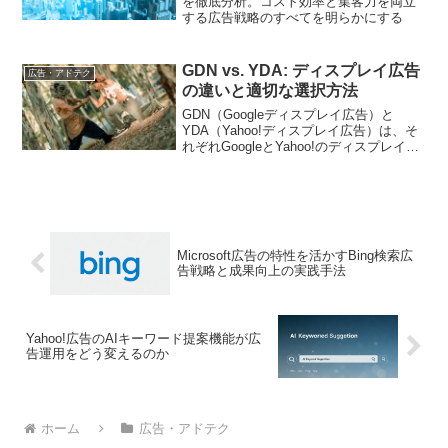
を徹底分析。コスト効率と集客力を両立
する広告戦略のすべてを明らかにする
GDN vs. YDA: ディスプレイ広告
広告・アドテク
の違いと適切な選択方法
GDN（Googleディスプレイ広告）と
YDA（Yahoo!ディスプレイ広告）は、そ
れぞれGoogleとYahoo!のディスプレイ広
告プラットフォームです。この記事で
は、両者の違いと適切な選択方法につい
て詳しく解説します。
Microsoft広告の特性を活かすBing検索広
告戦略と成果向上の実践手法
Yahoo!広告のAIキーワード提案機能が広
告運用をどう変えるのか
ホーム
広告・アドテク