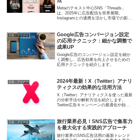
点
Metaのテキスト中心SNS「Threads」
は、2025年に広告配信を世界展開。
Instagramとの連携を活かし市場での影響
を拡大中
Google広告コンバージョン設定
広告・アドテク
の応用テクニック：細かな調整で
成果UP
Google広告のコンバージョン設定を細か
く調整し、広告効果を向上させるための
応用テクニックを紹介します。
2024年最新！X（Twitter）アナリ
広告・アドテク
ティクスの効果的な活用方法
X（Twitter）アナリティクスを使った最新
の分析手法や解析方法を紹介します。
Twitter広告キャンペーンの最適化や効果
測定に役立つ情報が満載です。
旅行業界必見！SNS広告で集客力
広告・アドテク
を最大化する実践的アプローチ
旅行業界のSNS広告活用の最新トレンド