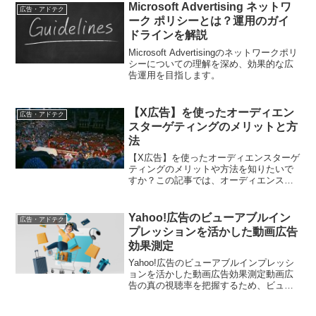
Microsoft Advertising ネットワ
広告・アドテク
ーク ポリシーとは？運用のガイ
ドラインを解説
Microsoft Advertisingのネットワークポリ
シーについての理解を深め、効果的な広
告運用を目指します。
【X広告】を使ったオーディエン
広告・アドテク
スターゲティングのメリットと方
法
【X広告】を使ったオーディエンスターゲ
ティングのメリットや方法を知りたいで
すか？この記事では、オーディエンスの
特性に基づいたターゲティングのメリッ
トや具体的な方法について解説していま
す。効果的な広告展開を目指すための情
Yahoo!広告のビューアブルイン
広告・アドテク
報が満載です。
プレッションを活かした動画広告
効果測定
Yahoo!広告のビューアブルインプレッシ
ョンを活かした動画広告効果測定動画広
告の真の視聴率を把握するため、ビュー
アブルインプレッション（可視表示回
数）と動画指標を連動させる実践手法を