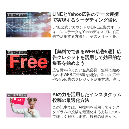
LINEとYahoo広告のデータ連携
広告・アドテク
で実現するターゲティング強化
LINE公式アカウントやLINE広告のオーデ
ィエンスデータをYahooディスプレイ広
告で活用する方法と、そのメリットを解
説します
【無料でできるWEB広告5選】広
広告・アドテク
告クレジットを活用して効果的な
集客を始めよう
広告費を抑えたい企業必見！無料で始め
られるWEB広告5選を紹介。Google広告
やSNS広告のクレジット活用方法、注意
点、効果的な運用ポイントを詳しく解説
します
AIの力を活用したインスタグラム
AI・生成AI活用
投稿の最適化方法
この記事では、AI技術を活用してインス
タグラムの投稿を最適化する方法につい
て詳しく解説します。投稿の計画から実
行まで、効果的な手法と実践的なアドバ
イスを提供します。