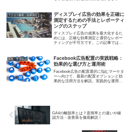
ディスプレイ広告の効果を正確に
アクセス解析・効果測定
測定するための手法とレポーティ
ングのステップ
ディスプレイ広告の成果を最大化するた
めには、正確な効果測定と適切なレポー
ティングが不可欠です。この記事では、
ディスプレイ広告の効果を測定するため
の具体的な方法や、その結果を分析して
改善につなげるためのレポーティング手
Facebook広告配置の実践戦略：
広告・アドテク
法に焦点を当てます。成功の鍵となるデ
効果的な選び方と運用術
ータ解析のスキルや重要な指標を押さ
え、クリエイティブやターゲティングの
Facebook広告の配置選択に悩むマーケタ
最適化に活かす方法についても解説しま
ーへ向けて、最新の配置オプションと効
す。
果的な活用方法を解説。実践的な運用の
ポイントをご紹介します
GA4の離脱率とは？直帰率との違いや確
認方法・改善策を徹底解説！