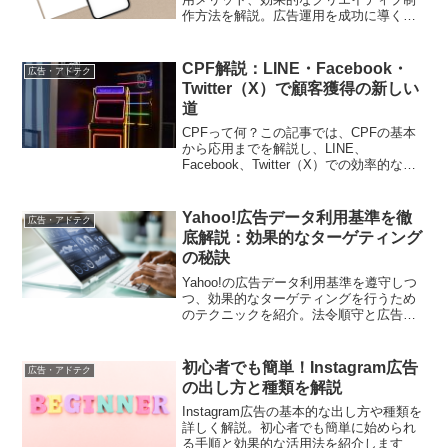
作方法を解説。広告運用を成功に導くた
めの実践的なヒントを紹介します
CPF解説：LINE・Facebook・
広告・アドテク
Twitter（X）で顧客獲得の新しい
道
CPFって何？この記事では、CPFの基本
から応用までを解説し、LINE、
Facebook、Twitter（X）での効率的な見
込み顧客獲得についてのヒントもご紹介
します。デジタルマーケティング担当者
の必読記事です。
Yahoo!広告データ利用基準を徹
広告・アドテク
底解説：効果的なターゲティング
の秘訣
Yahoo!の広告データ利用基準を遵守しつ
つ、効果的なターゲティングを行うため
のテクニックを紹介。法令順守と広告効
果の両立を目指す広告主必見の内容で
す。
初心者でも簡単！Instagram広告
広告・アドテク
の出し方と種類を解説
Instagram広告の基本的な出し方や種類を
詳しく解説。初心者でも簡単に始められ
る手順と効果的な活用法を紹介します