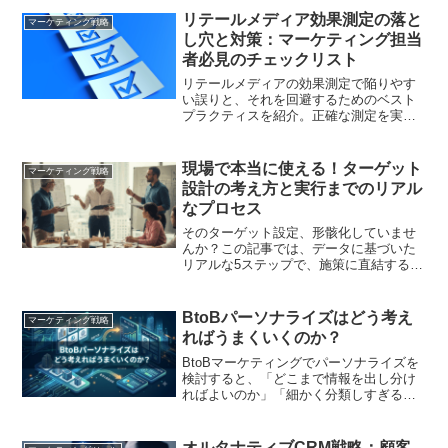
用しやすい設計、運用、改善の進め方ま
リテールメディア効果測定の落と
マーケティング戦略
で分かりやすく解説します
し穴と対策：マーケティング担当
者必見のチェックリスト
リテールメディアの効果測定で陥りやす
い誤りと、それを回避するためのベスト
プラクティスを紹介。正確な測定を実現
するためのチェックリストを提供しま
す。
現場で本当に使える！ターゲット
マーケティング戦略
設計の考え方と実行までのリアル
なプロセス
そのターゲット設定、形骸化していませ
んか？この記事では、データに基づいた
リアルな5ステップで、施策に直結する
「生きたペルソナ」の作り方を徹底解
説。マーケティングの成果を向上させた
い担当者必見です
BtoBパーソナライズはどう考え
マーケティング戦略
ればうまくいくのか？
BtoBマーケティングでパーソナライズを
検討すると、「どこまで情報を出し分け
ればよいのか」「細かく分類しすぎると
運用できないのではないか」と悩む企業
は少なくありません。実際には、BtoBに
おけるパーソナライズの目的は、一人ひ
オルタナティブCRM戦略：顧客