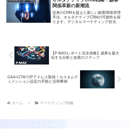
マーケティングツール
とりに合わせて情報を変えることではあ
関係革新の新潮流
りません。重要なのは、顧客の立場や検
討段階に応じて、必要な情報を適切なタ
従来のCRMを超えた新しい顧客関係管理
イミングで届けることです。
手法、オルタナティブCRMの可能性を探
ります。デジタルマーケティング担当者
必見の最新トレンドと実践的な活用法を
解説します
【P-MAXレポート完全攻略】成果を最大
化する分析と改善のステップ
GA4×GTMでIPアドレス取得！カスタムデ
ィメンション設定の手順と活用事例
ホーム
マーケティング戦略