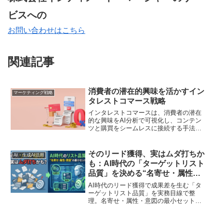
ビスへの
お問い合わせはこちら
関連記事
消費者の潜在的興味を活かすイン
マーケティング戦略
タレストコマース戦略
インタレストコマースは、消費者の潜在
的な興味をAI分析で可視化し、コンテン
ツと購買をシームレスに接続する手法で
す。SNSや動画プラットフォームでの実
践事例を通じて、持続的顧客接点の築き
方を解説します
そのリード獲得、実はムダ打ちか
AI・生成AI活用
も：AI時代の「ターゲットリスト
品質」を決める“名寄せ・属性・
意図”の最小セット
AI時代のリード獲得で成果差を生む「タ
ーゲットリスト品質」を実務目線で整
理。名寄せ・属性・意図の最小セットを
軸に、ムダ打ちを減らす考え方から、広
告・CRM・インサイドセールスで共通活