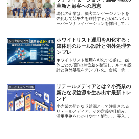
革新と顧客への恩恵
現代の企業は、顧客エンゲージメントを
強化して競争力を維持するためにハイパ
ーパーソナライゼーションを採用してお
り、AI を使用してこれらのエクスペリエ
ンスをさらに強化しています。
ホワイトリスト運用をAI化する：
AI・生成AI活用
媒体別のルール設計と例外処理テ
ンプレ
ホワイトリスト運用をAI化する前に、媒
体ごとの“面”の単位差を整理し、ルール設
計と例外処理をテンプレ化。台帳・承
認・期限・ロールバックをガードレール
に、除外しすぎ／許可しすぎ／説明不能
を防ぎながら更新・棚卸しを回す手順を
リテールメディアとは？小売業の
マーケティング戦略
解説します
新たな収益源を生み出す最新トレ
ンド
小売業の新たな収益源として注目される
リテールメディア。その定義や仕組み、
活用事例をわかりやすく解説し、導入の
メリットや注意点、今後の展望について
考察します