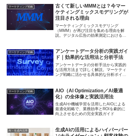
古くて新しいMMMとは？今マー
マーケティング戦略
ケティングミックスモデリングが
注目される理由
マーケティングミックスモデリング
（MMM）が再び注目を集める理由を解
説。デジタル広告の効果測定における課
題や、MMMの活用方法、成功のポイント
を詳しく紹介します
アンケートデータ分析の実践ガイ
マーケティング戦略
ド｜効果的な活用法と分析手法
アンケートデータの分析手法から実践的
な活用方法まで詳しく解説。マーケティ
ング戦略に活かせる具体的な分析ポイン
トと改善施策をご紹介します
AIO（AI Optimization／AI最適
マーケティング戦略
化）の全体像と実践活用法
生成AIや機械学習を活用したAIOによる
最適化戦略で、業務効率とROIを劇的に
向上させるための完全実践ガイド
生成AIの活用によるハイパーパー
AI・生成AI活用
ソナライゼーション：顧客体験の